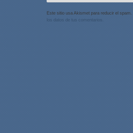
Este sitio usa Akismet para reducir el spam.
los datos de tus comentarios.