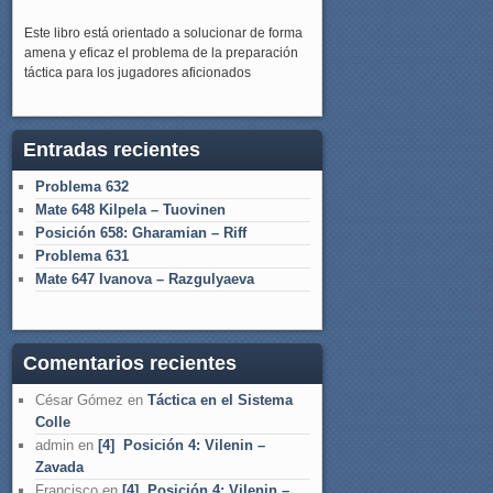
Este libro está orientado a solucionar de forma
amena y eficaz el problema de la preparación
táctica para los jugadores aficionados
Entradas recientes
Problema 632
Mate 648 Kilpela – Tuovinen
Posición 658: Gharamian – Riff
Problema 631
Mate 647 Ivanova – Razgulyaeva
Comentarios recientes
César Gómez
en
Táctica en el Sistema
Colle
admin
en
[4] Posición 4: Vilenin –
Zavada
Francisco
en
[4] Posición 4: Vilenin –