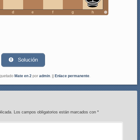
d
e
f
g
h
Solución
iquetado
Mate en 2
por
admin
. ||
Enlace permanente
.
licada.
Los campos obligatorios están marcados con
*