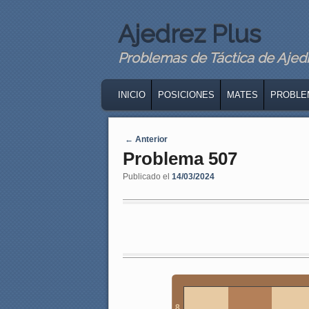
Ajedrez Plus
Problemas de Táctica de Ajedre
MAIN MENU
SKIP TO PRIMARY CONTENT
SKIP TO SECONDARY CONTENT
INICIO
POSICIONES
MATES
PROBLE
Navegaci�n de entradas
←
Anterior
Problema 507
Publicado el
14/03/2024
8