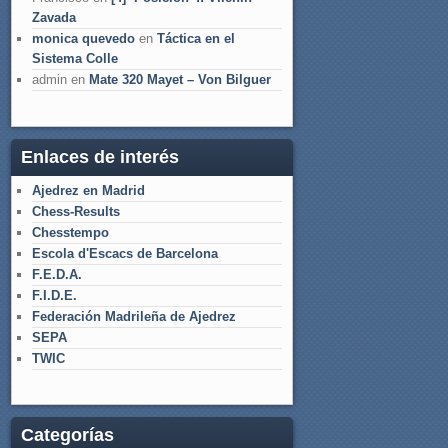
Zavada
monica quevedo
en
Táctica en el
Sistema Colle
admin
en
Mate 320 Mayet – Von Bilguer
Enlaces de interés
Ajedrez en Madrid
Chess-Results
Chesstempo
Escola d'Escacs de Barcelona
F.E.D.A.
F.I.D.E.
Federación Madrileña de Ajedrez
SEPA
TWIC
Categorías