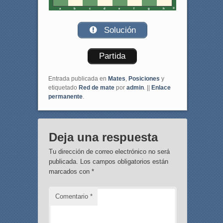
a
b
c
d
e
f
g
h
Solución
Partida
Entrada publicada en
Mates
,
Posiciones
y
etiquetado
Red de mate
por
admin
. ||
Enlace
permanente
.
Deja una respuesta
Tu dirección de correo electrónico no será
publicada.
Los campos obligatorios están
marcados con
*
Comentario
*