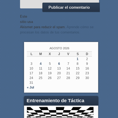
Este
sitio usa
Akismet para reducir el spam.
Aprende cómo se
procesan los datos de tus comentarios.
AGOSTO 2026
L
M
X
J
V
S
D
1
2
3
4
5
6
7
8
9
10
11
12
13
14
15
16
17
18
19
20
21
22
23
24
25
26
27
28
29
30
31
« Jul
Entrenamiento de Táctica