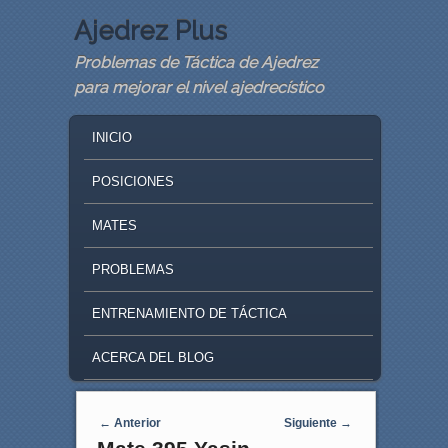
Ajedrez Plus
Problemas de Táctica de Ajedrez
para mejorar el nivel ajedrecístico
MAIN MENU
SKIP TO PRIMARY CONTENT
SKIP TO SECONDARY CONTENT
INICIO
POSICIONES
MATES
PROBLEMAS
ENTRENAMIENTO DE TÁCTICA
ACERCA DEL BLOG
Navegaci�n de entradas
←
Anterior
Siguiente
→