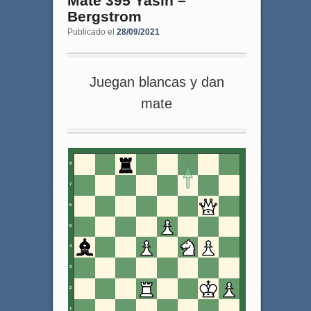
Mate 395 Yasin –
Bergstrom
Publicado el
28/09/2021
Juegan blancas y dan
mate
8
7
6
5
4
3
2
1