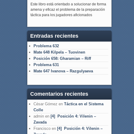
Este libro está orientado a solucionar de forma
amena y eficaz el problema de la preparación
táctica para los jugadores aficionados
Entradas recientes
Problema 632
Mate 648 Kilpela – Tuovinen
Posición 658: Gharamian – Riff
Problema 631
Mate 647 Ivanova – Razgulyaeva
Comentarios recientes
César Gómez
en
Táctica en el Sistema
Colle
admin
en
[4] Posición 4: Vilenin –
Zavada
Francisco
en
[4] Posición 4: Vilenin –