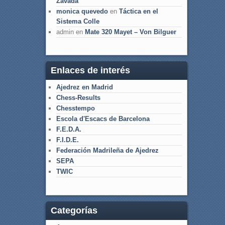
Zavada
monica quevedo
en
Táctica en el
Sistema Colle
admin
en
Mate 320 Mayet – Von Bilguer
Enlaces de interés
Ajedrez en Madrid
Chess-Results
Chesstempo
Escola d'Escacs de Barcelona
F.E.D.A.
F.I.D.E.
Federación Madrileña de Ajedrez
SEPA
TWIC
Categorías