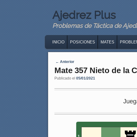
Ajedrez Plus
Problemas de Táctica de Ajedre
MAIN MENU
SKIP TO PRIMARY CONTENT
SKIP TO SECONDARY CONTENT
INICIO
POSICIONES
MATES
PROBLE
Navegaci�n de entradas
←
Anterior
Mate 357 Nieto de la 
Publicado el
05/01/2021
Jueg
1