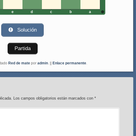
e
d
c
b
a
Solución
Partida
etado
Red de mate
por
admin
. ||
Enlace permanente
.
licada.
Los campos obligatorios están marcados con
*