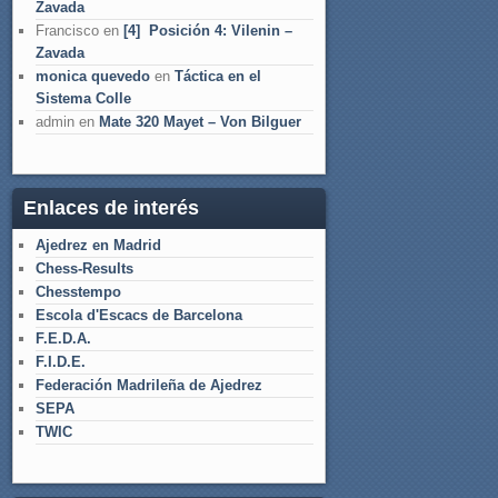
Zavada
Francisco
en
[4] Posición 4: Vilenin –
Zavada
monica quevedo
en
Táctica en el
Sistema Colle
admin
en
Mate 320 Mayet – Von Bilguer
Enlaces de interés
Ajedrez en Madrid
Chess-Results
Chesstempo
Escola d'Escacs de Barcelona
F.E.D.A.
F.I.D.E.
Federación Madrileña de Ajedrez
SEPA
TWIC