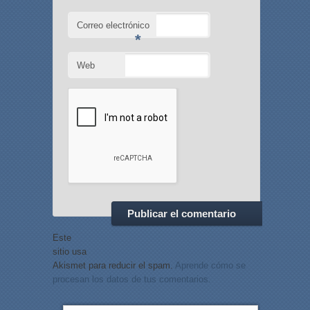
Correo electrónico
*
Web
Este
sitio usa
Akismet para reducir el spam.
Aprende cómo se
procesan los datos de tus comentarios.