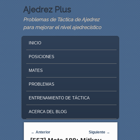
Ajedrez Plus
Problemas de Táctica de Ajedrez
para mejorar el nivel ajedrecístico
MAIN MENU
SKIP TO PRIMARY CONTENT
SKIP TO SECONDARY CONTENT
INICIO
POSICIONES
MATES
PROBLEMAS
ENTRENAMIENTO DE TÁCTICA
ACERCA DEL BLOG
Navegaci�n de entradas
←
Anterior
Siguiente
→