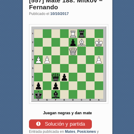
[557] Mate 188: Mitkov –
Fernando
Publicado el
10/10/2017
Juegan negras y dan mate
Solución y partida
Entrada publicada en
Mates
,
Posiciones
y