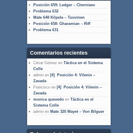
Posición 659: Ledger – Cherniaev
Problema 632
Mate 648 Kilpela – Tuovinen
Posición 658: Gharamian – Riff
Problema 631
Comentarios recientes
César Gómez
en
Táctica en el Sistema
Colle
admin
en
[4] Posición 4: Vilenin –
Zavada
Francisco
en
[4] Posición 4: Vilenin –
Zavada
monica quevedo
en
Táctica en el
Sistema Colle
admin
en
Mate 320 Mayet – Von Bilguer