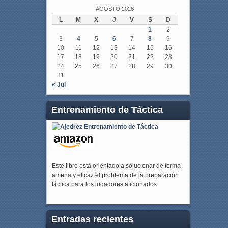
AGOSTO 2026
L
M
X
J
V
S
D
1
2
3
4
5
6
7
8
9
10
11
12
13
14
15
16
17
18
19
20
21
22
23
24
25
26
27
28
29
30
31
« Jul
Entrenamiento de Táctica
Este libro está orientado a solucionar de forma
amena y eficaz el problema de la preparación
táctica para los jugadores aficionados
Entradas recientes