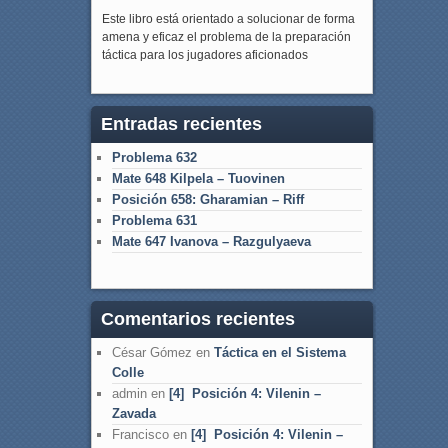
Este libro está orientado a solucionar de forma
amena y eficaz el problema de la preparación
táctica para los jugadores aficionados
Entradas recientes
Problema 632
Mate 648 Kilpela – Tuovinen
Posición 658: Gharamian – Riff
Problema 631
Mate 647 Ivanova – Razgulyaeva
Comentarios recientes
César Gómez
en
Táctica en el Sistema
Colle
admin
en
[4] Posición 4: Vilenin –
Zavada
Francisco
en
[4] Posición 4: Vilenin –