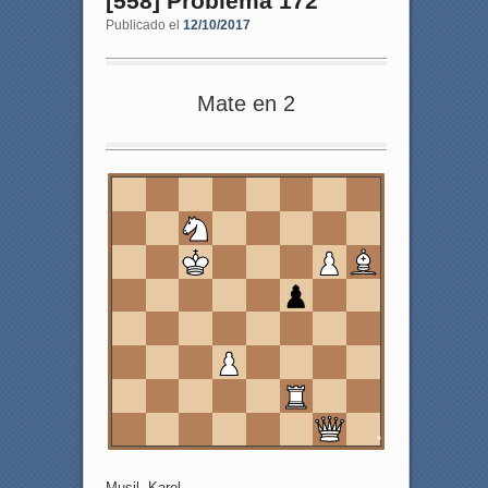
[558] Problema 172
Publicado el
12/10/2017
Mate en 2
8
7
6
5
4
3
2
1
a
b
c
d
e
f
g
h
Musil, Karel