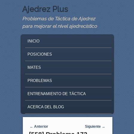
Ajedrez Plus
Problemas de Táctica de Ajedrez
para mejorar el nivel ajedrecístico
MAIN MENU
SKIP TO PRIMARY CONTENT
SKIP TO SECONDARY CONTENT
INICIO
POSICIONES
MATES
PROBLEMAS
ENTRENAMIENTO DE TÁCTICA
ACERCA DEL BLOG
Navegaci�n de entradas
←
Anterior
Siguiente
→