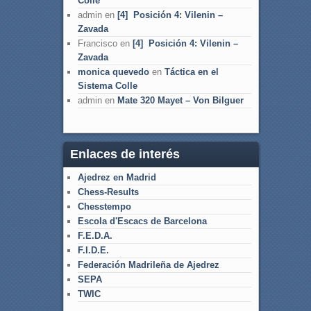
Colle
admin
en
[4] Posición 4: Vilenin –
Zavada
Francisco
en
[4] Posición 4: Vilenin –
Zavada
monica quevedo
en
Táctica en el
Sistema Colle
admin
en
Mate 320 Mayet – Von Bilguer
Enlaces de interés
Ajedrez en Madrid
Chess-Results
Chesstempo
Escola d'Escacs de Barcelona
F.E.D.A.
F.I.D.E.
Federación Madrileña de Ajedrez
SEPA
TWIC