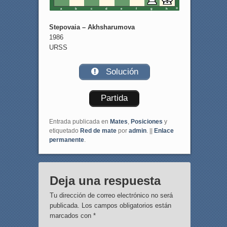
a
b
c
d
e
f
g
h
Stepovaia – Akhsharumova
1986
URSS
Solución
Partida
Entrada publicada en
Mates
,
Posiciones
y
etiquetado
Red de mate
por
admin
. ||
Enlace
permanente
.
Deja una respuesta
Tu dirección de correo electrónico no será
publicada.
Los campos obligatorios están
marcados con
*