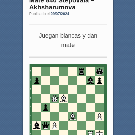
Mate 540 Stepovaia –
Akhsharumova
Publicado el
09/07/2024
Juegan blancas y dan
mate
8
7
6
5
4
3
2
1