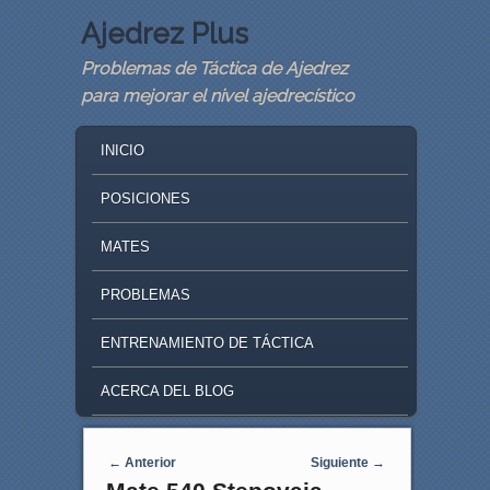
Ajedrez Plus
Problemas de Táctica de Ajedrez
para mejorar el nivel ajedrecístico
MAIN MENU
SKIP TO PRIMARY CONTENT
SKIP TO SECONDARY CONTENT
INICIO
POSICIONES
MATES
PROBLEMAS
ENTRENAMIENTO DE TÁCTICA
ACERCA DEL BLOG
Navegaci�n de entradas
←
Anterior
Siguiente
→