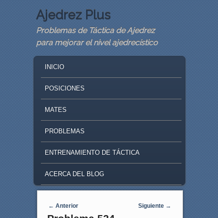
Ajedrez Plus
Problemas de Táctica de Ajedrez
para mejorar el nivel ajedrecístico
MAIN MENU
SKIP TO PRIMARY CONTENT
SKIP TO SECONDARY CONTENT
INICIO
POSICIONES
MATES
PROBLEMAS
ENTRENAMIENTO DE TÁCTICA
ACERCA DEL BLOG
Navegaci�n de entradas
←
Anterior
Siguiente
→