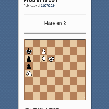
Problema 524
Publicado el
11/07/2024
Mate en 2
8
7
6
5
4
3
2
1
a
b
c
d
e
f
g
h
Von Gottschall, Hermann