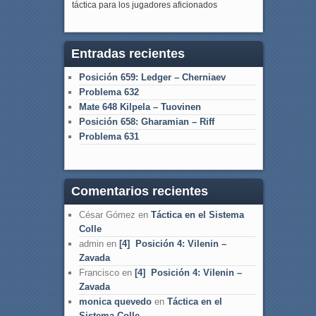
táctica para los jugadores aficionados
Entradas recientes
Posición 659: Ledger – Cherniaev
Problema 632
Mate 648 Kilpela – Tuovinen
Posición 658: Gharamian – Riff
Problema 631
Comentarios recientes
César Gómez
en
Táctica en el Sistema
Colle
admin
en
[4] Posición 4: Vilenin –
Zavada
Francisco
en
[4] Posición 4: Vilenin –
Zavada
monica quevedo
en
Táctica en el
Sistema Colle