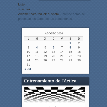
Este
sitio usa
Akismet para reducir el spam.
Aprende cómo se
procesan los datos de tus comentarios.
AGOSTO 2026
L
M
X
J
V
S
D
1
2
3
4
5
6
7
8
9
10
11
12
13
14
15
16
17
18
19
20
21
22
23
24
25
26
27
28
29
30
31
« Jul
Entrenamiento de Táctica