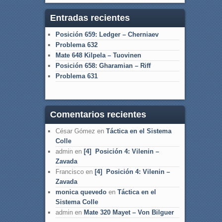
Entradas recientes
Posición 659: Ledger – Cherniaev
Problema 632
Mate 648 Kilpela – Tuovinen
Posición 658: Gharamian – Riff
Problema 631
Comentarios recientes
César Gómez
en
Táctica en el Sistema
Colle
admin
en
[4] Posición 4: Vilenin –
Zavada
Francisco
en
[4] Posición 4: Vilenin –
Zavada
monica quevedo
en
Táctica en el
Sistema Colle
admin
en
Mate 320 Mayet – Von Bilguer