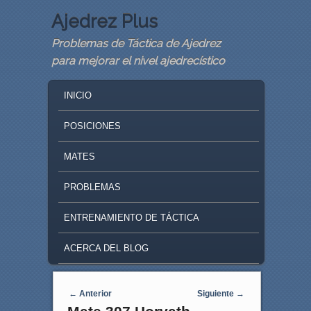
Ajedrez Plus
Problemas de Táctica de Ajedrez
para mejorar el nivel ajedrecístico
MAIN MENU
SKIP TO PRIMARY CONTENT
SKIP TO SECONDARY CONTENT
INICIO
POSICIONES
MATES
PROBLEMAS
ENTRENAMIENTO DE TÁCTICA
ACERCA DEL BLOG
Navegaci�n de entradas
←
Anterior
Siguiente
→