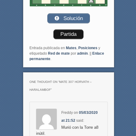
a
b
c
d
e
f
g
h
Solución
Partida
Entrada publicada en
Mates
,
Posiciones
y
etiquetado
Red de mate
por
admin
. ||
Enlace
permanente
.
ONE THOUGHT ON “
MATE 307 HORVATH –
HARALAMBOF
”
Freddy
on
05/03/2020
at 21:52
said:
Murió con la Torre a8
inútil.