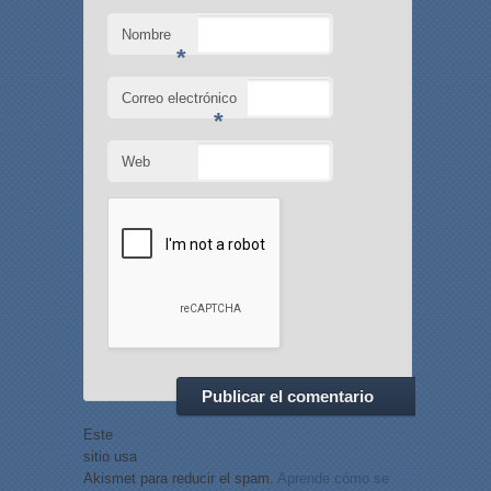
Nombre
*
Correo electrónico
*
Web
Este
sitio usa
Akismet para reducir el spam.
Aprende cómo se