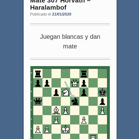
Mate 307 Horvath –
Haralambof
Publicado el
21/01/2020
Juegan blancas y dan
mate
8
7
6
5
4
3
2
1