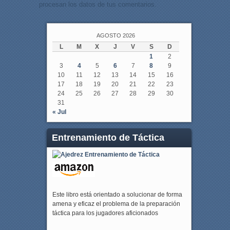
procesan los datos de tus comentarios.
AGOSTO 2026
L
M
X
J
V
S
D
1
2
3
4
5
6
7
8
9
10
11
12
13
14
15
16
17
18
19
20
21
22
23
24
25
26
27
28
29
30
31
« Jul
Entrenamiento de Táctica
Este libro está orientado a solucionar de forma
amena y eficaz el problema de la preparación
táctica para los jugadores aficionados