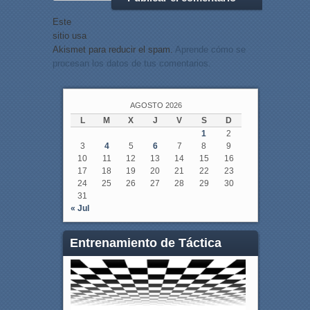
Este
sitio usa
Akismet para reducir el spam.
Aprende cómo se
procesan los datos de tus comentarios.
AGOSTO 2026
L
M
X
J
V
S
D
1
2
3
4
5
6
7
8
9
10
11
12
13
14
15
16
17
18
19
20
21
22
23
24
25
26
27
28
29
30
31
« Jul
Entrenamiento de Táctica