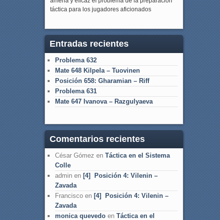
amena y eficaz el problema de la preparación
táctica para los jugadores aficionados
Entradas recientes
Problema 632
Mate 648 Kilpela – Tuovinen
Posición 658: Gharamian – Riff
Problema 631
Mate 647 Ivanova – Razgulyaeva
Comentarios recientes
César Gómez
en
Táctica en el Sistema
Colle
admin
en
[4] Posición 4: Vilenin –
Zavada
Francisco
en
[4] Posición 4: Vilenin –
Zavada
monica quevedo
en
Táctica en el