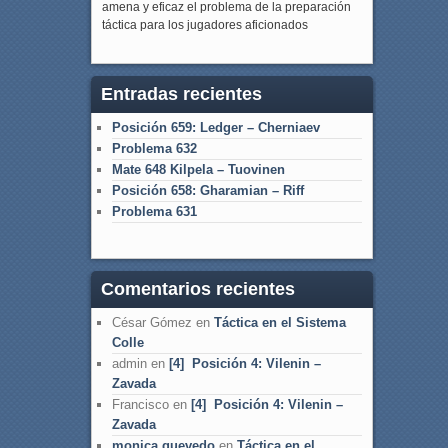
amena y eficaz el problema de la preparación
táctica para los jugadores aficionados
Entradas recientes
Posición 659: Ledger – Cherniaev
Problema 632
Mate 648 Kilpela – Tuovinen
Posición 658: Gharamian – Riff
Problema 631
Comentarios recientes
César Gómez
en
Táctica en el Sistema
Colle
admin
en
[4] Posición 4: Vilenin –
Zavada
Francisco
en
[4] Posición 4: Vilenin –
Zavada
monica quevedo
en
Táctica en el