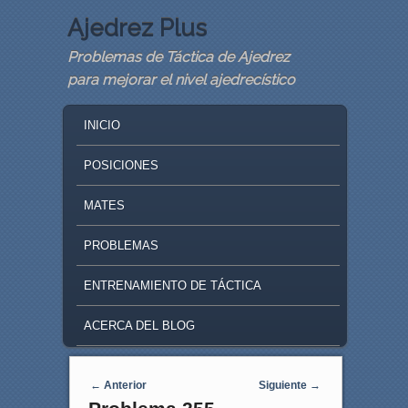
Ajedrez Plus
Problemas de Táctica de Ajedrez
para mejorar el nivel ajedrecístico
MAIN MENU
SKIP TO PRIMARY CONTENT
SKIP TO SECONDARY CONTENT
INICIO
POSICIONES
MATES
PROBLEMAS
ENTRENAMIENTO DE TÁCTICA
ACERCA DEL BLOG
Navegaci�n de entradas
←
Anterior
Siguiente
→