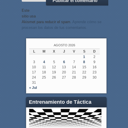
Este
sitio usa
Akismet para reducir el spam.
Aprende cómo se
procesan los datos de tus comentarios.
AGOSTO 2026
L
M
X
J
V
S
D
1
2
3
4
5
6
7
8
9
10
11
12
13
14
15
16
17
18
19
20
21
22
23
24
25
26
27
28
29
30
31
« Jul
Entrenamiento de Táctica