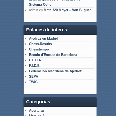
Sistema Colle
admin
en
Mate 320 Mayet – Von Bilguer
Enlaces de interés
Ajedrez en Madrid
Chess-Results
Chesstempo
Escola d'Escacs de Barcelona
F.E.D.A.
F.I.D.E.
Federación Madrileña de Ajedrez
SEPA
TWIC
Categorías
Aperturas
Mate en 2