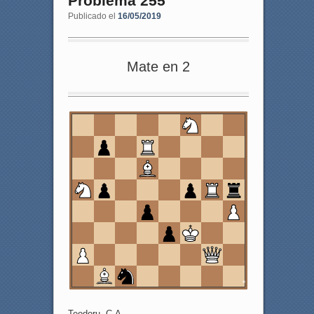
Problema 255
Publicado el
16/05/2019
Mate en 2
8
7
6
5
4
3
2
1
a
b
c
d
e
f
g
h
Teodoru, C.A.