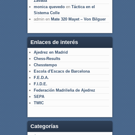
Zavada
monica quevedo
en
Táctica en el
Sistema Colle
admin
en
Mate 320 Mayet – Von Bilguer
Enlaces de interés
Ajedrez en Madrid
Chess-Results
Chesstempo
Escola d'Escacs de Barcelona
F.E.D.A.
F.I.D.E.
Federación Madrileña de Ajedrez
SEPA
TWIC
Categorías