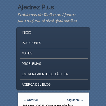
Ajedrez Plus
Problemas de Táctica de Ajedrez
para mejorar el nivel ajedrecístico
MAIN MENU
SKIP TO PRIMARY CONTENT
SKIP TO SECONDARY CONTENT
INICIO
POSICIONES
MATES
PROBLEMAS
ENTRENAMIENTO DE TÁCTICA
ACERCA DEL BLOG
Navegaci�n de entradas
←
Anterior
Siguiente
→