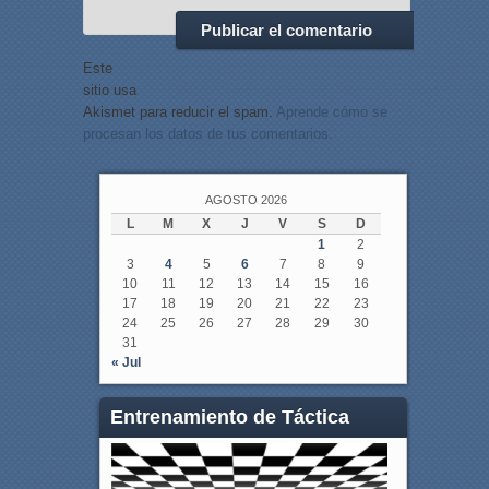
Este
sitio usa
Akismet para reducir el spam.
Aprende cómo se
procesan los datos de tus comentarios.
AGOSTO 2026
L
M
X
J
V
S
D
1
2
3
4
5
6
7
8
9
10
11
12
13
14
15
16
17
18
19
20
21
22
23
24
25
26
27
28
29
30
31
« Jul
Entrenamiento de Táctica