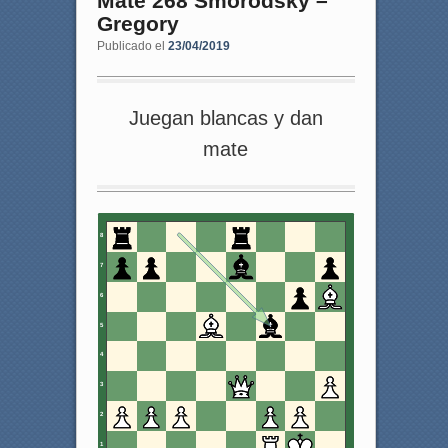
Mate 268 Smorodsky –
Gregory
Publicado el
23/04/2019
Juegan blancas y dan
mate
8
7
6
5
4
3
2
1