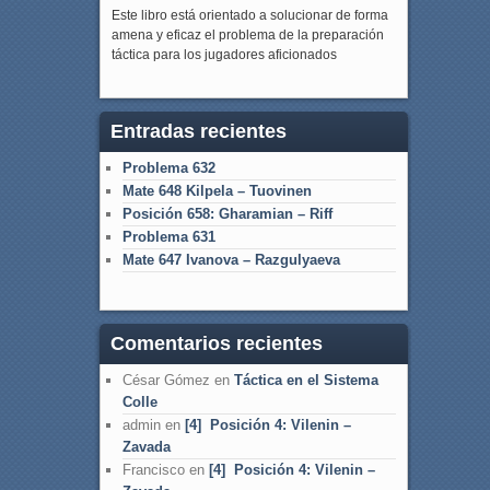
Este libro está orientado a solucionar de forma
amena y eficaz el problema de la preparación
táctica para los jugadores aficionados
Entradas recientes
Problema 632
Mate 648 Kilpela – Tuovinen
Posición 658: Gharamian – Riff
Problema 631
Mate 647 Ivanova – Razgulyaeva
Comentarios recientes
César Gómez
en
Táctica en el Sistema
Colle
admin
en
[4] Posición 4: Vilenin –
Zavada
Francisco
en
[4] Posición 4: Vilenin –