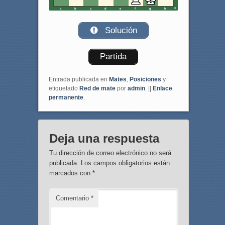
a
b
c
d
e
f
g
h
Solución
Partida
Entrada publicada en
Mates
,
Posiciones
y
etiquetado
Red de mate
por
admin
. ||
Enlace
permanente
.
Deja una respuesta
Tu dirección de correo electrónico no será
publicada.
Los campos obligatorios están
marcados con
*
Comentario
*