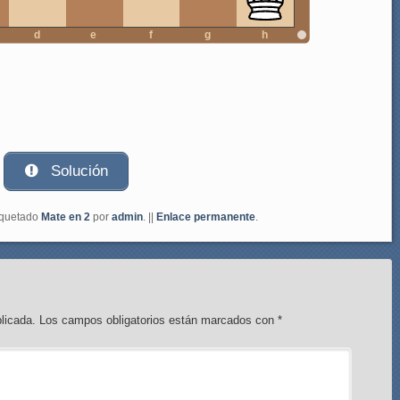
d
e
f
g
h
Solución
iquetado
Mate en 2
por
admin
. ||
Enlace permanente
.
licada.
Los campos obligatorios están marcados con
*