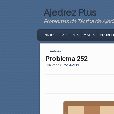
Ajedrez Plus
Problemas de Táctica de Ajedre
MAIN MENU
SKIP TO PRIMARY CONTENT
SKIP TO SECONDARY CONTENT
INICIO
POSICIONES
MATES
PROBLE
Navegaci�n de entradas
←
Anterior
Problema 252
Publicado el
25/04/2019
8