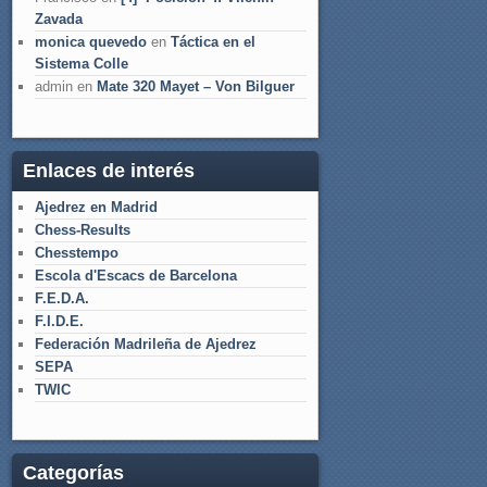
Zavada
monica quevedo
en
Táctica en el
Sistema Colle
admin
en
Mate 320 Mayet – Von Bilguer
Enlaces de interés
Ajedrez en Madrid
Chess-Results
Chesstempo
Escola d'Escacs de Barcelona
F.E.D.A.
F.I.D.E.
Federación Madrileña de Ajedrez
SEPA
TWIC
Categorías