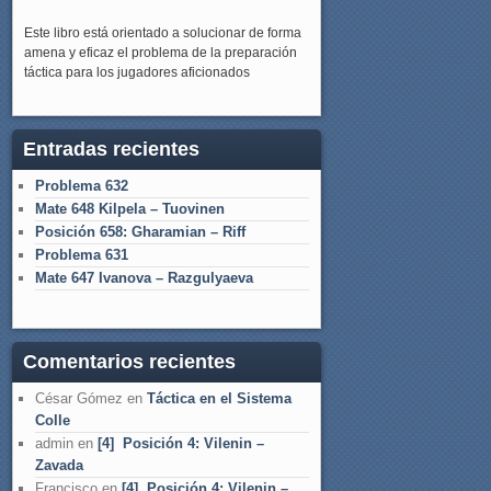
Este libro está orientado a solucionar de forma
amena y eficaz el problema de la preparación
táctica para los jugadores aficionados
Entradas recientes
Problema 632
Mate 648 Kilpela – Tuovinen
Posición 658: Gharamian – Riff
Problema 631
Mate 647 Ivanova – Razgulyaeva
Comentarios recientes
César Gómez
en
Táctica en el Sistema
Colle
admin
en
[4] Posición 4: Vilenin –
Zavada
Francisco
en
[4] Posición 4: Vilenin –