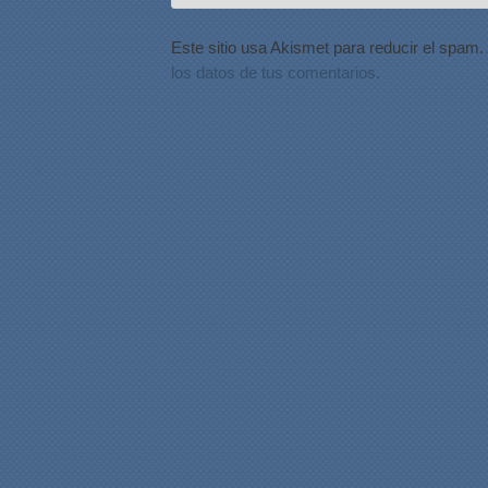
Este sitio usa Akismet para reducir el spam.
los datos de tus comentarios.