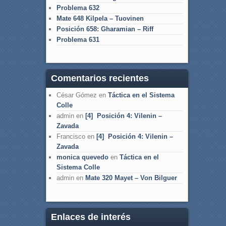
Problema 632
Mate 648 Kilpela – Tuovinen
Posición 658: Gharamian – Riff
Problema 631
Comentarios recientes
César Gómez
en
Táctica en el Sistema
Colle
admin
en
[4] Posición 4: Vilenin –
Zavada
Francisco
en
[4] Posición 4: Vilenin –
Zavada
monica quevedo
en
Táctica en el
Sistema Colle
admin
en
Mate 320 Mayet – Von Bilguer
Enlaces de interés