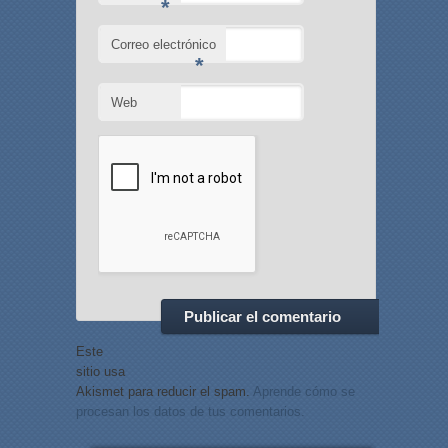
*
Correo electrónico
*
Web
Este
sitio usa
Akismet para reducir el spam.
Aprende cómo se
procesan los datos de tus comentarios.