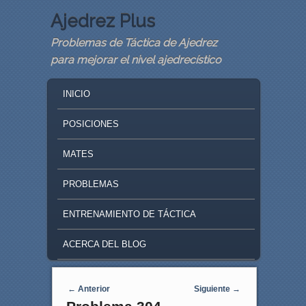
Ajedrez Plus
Problemas de Táctica de Ajedrez
para mejorar el nivel ajedrecístico
MAIN MENU
SKIP TO PRIMARY CONTENT
SKIP TO SECONDARY CONTENT
INICIO
POSICIONES
MATES
PROBLEMAS
ENTRENAMIENTO DE TÁCTICA
ACERCA DEL BLOG
Navegaci�n de entradas
←
Anterior
Siguiente
→