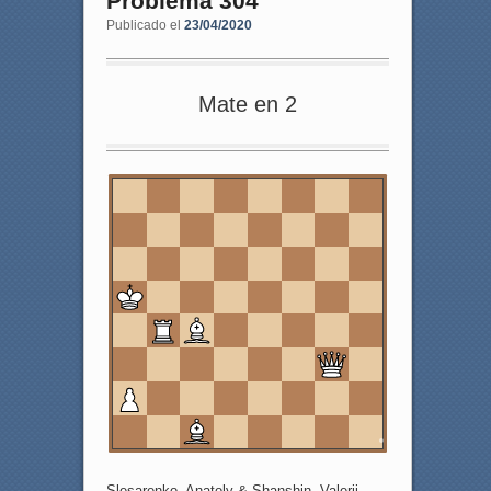
Problema 304
Publicado el
23/04/2020
Mate en 2
8
7
6
5
4
3
2
1
a
b
c
d
e
f
g
h
Slesarenko, Anatoly & Shanshin, Valerij