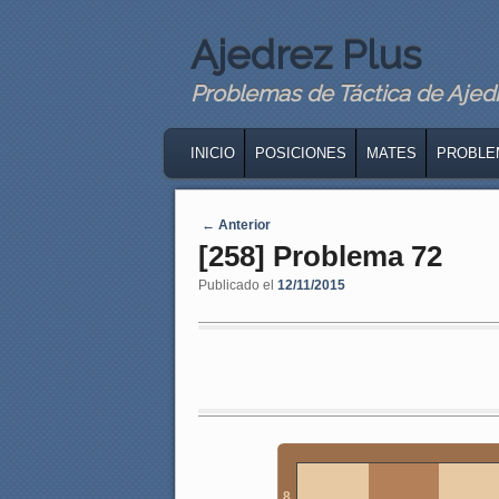
Ajedrez Plus
Problemas de Táctica de Ajedre
MAIN MENU
SKIP TO PRIMARY CONTENT
SKIP TO SECONDARY CONTENT
INICIO
POSICIONES
MATES
PROBLE
Navegaci�n de entradas
←
Anterior
[258] Problema 72
Publicado el
12/11/2015
8