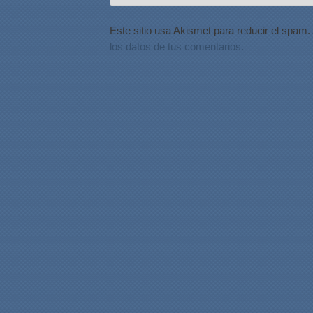
Este sitio usa Akismet para reducir el spam.
los datos de tus comentarios.