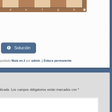
d
e
f
g
h
Solución
iquetado
Mate en 2
por
admin
. ||
Enlace permanente
.
licada.
Los campos obligatorios están marcados con
*