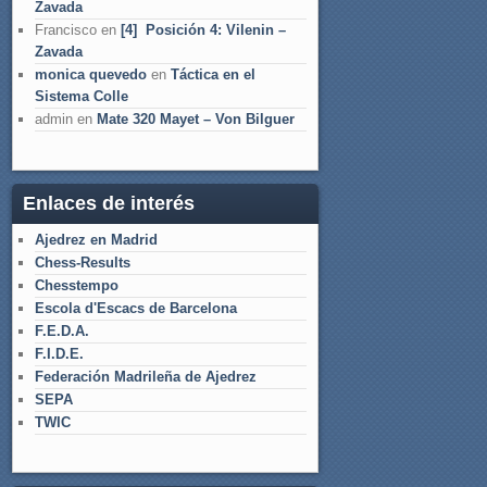
Zavada
Francisco
en
[4] Posición 4: Vilenin –
Zavada
monica quevedo
en
Táctica en el
Sistema Colle
admin
en
Mate 320 Mayet – Von Bilguer
Enlaces de interés
Ajedrez en Madrid
Chess-Results
Chesstempo
Escola d'Escacs de Barcelona
F.E.D.A.
F.I.D.E.
Federación Madrileña de Ajedrez
SEPA
TWIC