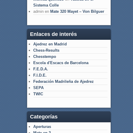
Sistema Colle
admin
en
Mate 320 Mayet – Von Bilguer
Enlaces de interés
Ajedrez en Madrid
Chess-Results
Chesstempo
Escola d'Escacs de Barcelona
F.E.D.A.
F.I.D.E.
Federación Madrileña de Ajedrez
SEPA
TWIC
Categorías
Aperturas
Mate en 2