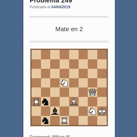
Problema 249
Publicado el
04/04/2019
Mate en 2
8
7
6
5
4
3
2
1
a
b
c
d
e
f
g
h
Greenwood, William W.