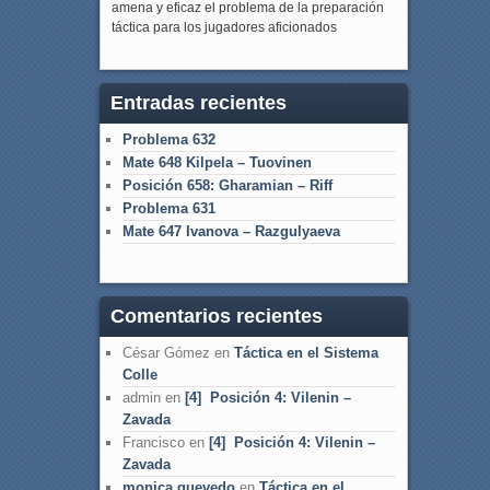
amena y eficaz el problema de la preparación
táctica para los jugadores aficionados
Entradas recientes
Problema 632
Mate 648 Kilpela – Tuovinen
Posición 658: Gharamian – Riff
Problema 631
Mate 647 Ivanova – Razgulyaeva
Comentarios recientes
César Gómez
en
Táctica en el Sistema
Colle
admin
en
[4] Posición 4: Vilenin –
Zavada
Francisco
en
[4] Posición 4: Vilenin –
Zavada
monica quevedo
en
Táctica en el