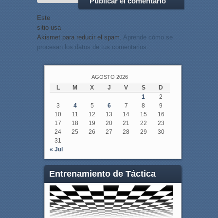
Este
sitio usa
Akismet para reducir el spam.
Aprende cómo se
procesan los datos de tus comentarios.
AGOSTO 2026
L
M
X
J
V
S
D
1
2
3
4
5
6
7
8
9
10
11
12
13
14
15
16
17
18
19
20
21
22
23
24
25
26
27
28
29
30
31
« Jul
Entrenamiento de Táctica