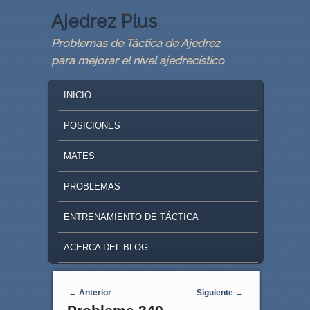
Ajedrez Plus
Problemas de Táctica de Ajedrez
para mejorar el nivel ajedrecístico
MAIN MENU
SKIP TO PRIMARY CONTENT
SKIP TO SECONDARY CONTENT
INICIO
POSICIONES
MATES
PROBLEMAS
ENTRENAMIENTO DE TÁCTICA
ACERCA DEL BLOG
Navegaci�n de entradas
←
Anterior
Siguiente
→