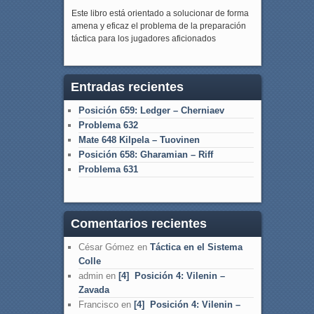
Este libro está orientado a solucionar de forma
amena y eficaz el problema de la preparación
táctica para los jugadores aficionados
Entradas recientes
Posición 659: Ledger – Cherniaev
Problema 632
Mate 648 Kilpela – Tuovinen
Posición 658: Gharamian – Riff
Problema 631
Comentarios recientes
César Gómez
en
Táctica en el Sistema
Colle
admin
en
[4] Posición 4: Vilenin –
Zavada
Francisco
en
[4] Posición 4: Vilenin –