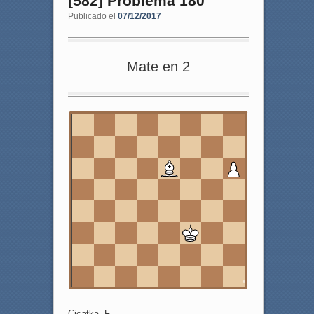
[582] Problema 180
Publicado el
07/12/2017
Mate en 2
8
7
6
5
4
3
2
1
a
b
c
d
e
f
g
h
Cicatka, F.