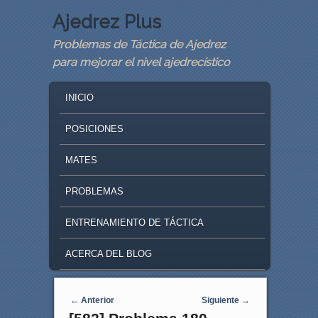
Ajedrez Plus
Problemas de Táctica de Ajedrez
para mejorar el nivel ajedrecístico
MAIN MENU
SKIP TO PRIMARY CONTENT
SKIP TO SECONDARY CONTENT
INICIO
POSICIONES
MATES
PROBLEMAS
ENTRENAMIENTO DE TÁCTICA
ACERCA DEL BLOG
Navegaci�n de entradas
←
Anterior
Siguiente
→