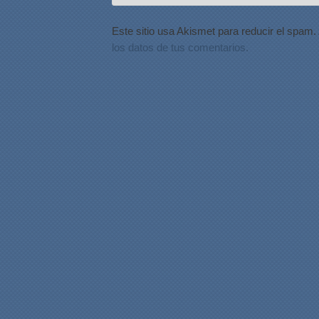
Este sitio usa Akismet para reducir el spam.
los datos de tus comentarios.