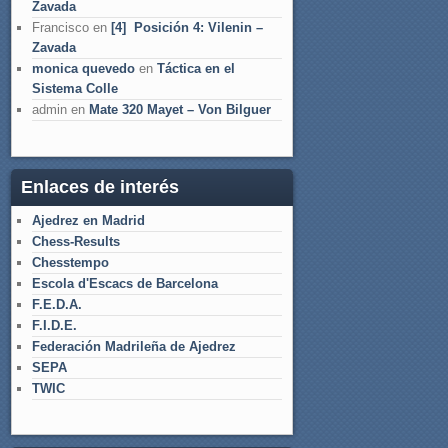
Zavada
Francisco
en
[4] Posición 4: Vilenin –
Zavada
monica quevedo
en
Táctica en el
Sistema Colle
admin
en
Mate 320 Mayet – Von Bilguer
Enlaces de interés
Ajedrez en Madrid
Chess-Results
Chesstempo
Escola d'Escacs de Barcelona
F.E.D.A.
F.I.D.E.
Federación Madrileña de Ajedrez
SEPA
TWIC