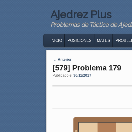
Ajedrez Plus
Problemas de Táctica de Ajedre
MAIN MENU
SKIP TO PRIMARY CONTENT
SKIP TO SECONDARY CONTENT
INICIO
POSICIONES
MATES
PROBLE
Navegaci�n de entradas
←
Anterior
[579] Problema 179
Publicado el
30/11/2017
8