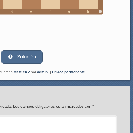
d
e
f
g
h
Solución
iquetado
Mate en 2
por
admin
. ||
Enlace permanente
.
licada.
Los campos obligatorios están marcados con
*