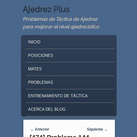
Ajedrez Plus
Problemas de Táctica de Ajedrez
para mejorar el nivel ajedrecístico
MAIN MENU
SKIP TO PRIMARY CONTENT
SKIP TO SECONDARY CONTENT
INICIO
POSICIONES
MATES
PROBLEMAS
ENTRENAMIENTO DE TÁCTICA
ACERCA DEL BLOG
Navegaci�n de entradas
←
Anterior
Siguiente
→