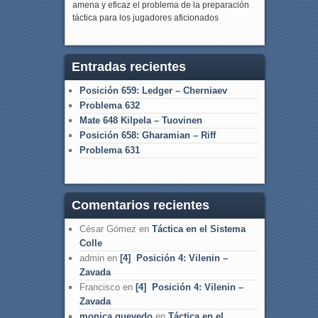
amena y eficaz el problema de la preparación
táctica para los jugadores aficionados
Entradas recientes
Posición 659: Ledger – Cherniaev
Problema 632
Mate 648 Kilpela – Tuovinen
Posición 658: Gharamian – Riff
Problema 631
Comentarios recientes
César Gómez
en
Táctica en el Sistema
Colle
admin
en
[4] Posición 4: Vilenin –
Zavada
Francisco
en
[4] Posición 4: Vilenin –
Zavada
monica quevedo
en
Táctica en el