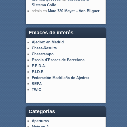
Sistema Colle
admin
en
Mate 320 Mayet – Von Bilguer
Enlaces de interés
Ajedrez en Madrid
Chess-Results
Chesstempo
Escola d'Escacs de Barcelona
F.E.D.A.
F.I.D.E.
Federación Madrileña de Ajedrez
SEPA
TWIC
Categorías
Aperturas
Mate en 2