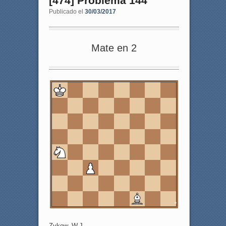
[474] Problema 144
Publicado el
30/03/2017
Mate en 2
8
7
6
5
4
3
2
1
a
b
c
d
e
f
g
h
Zykow, W.J.