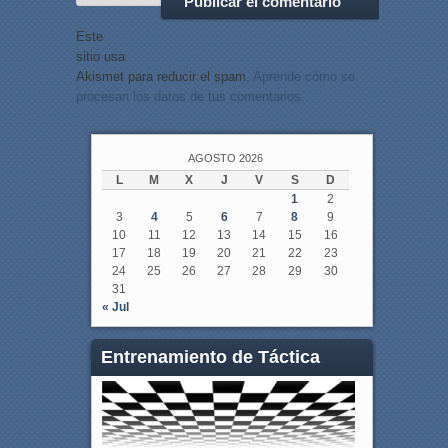
Este
sitio usa
Akismet para reducir el spam.
Aprende cómo se
procesan los datos de tus comentarios.
AGOSTO 2026
L
M
X
J
V
S
D
1
2
3
4
5
6
7
8
9
10
11
12
13
14
15
16
17
18
19
20
21
22
23
24
25
26
27
28
29
30
31
« Jul
Entrenamiento de Táctica