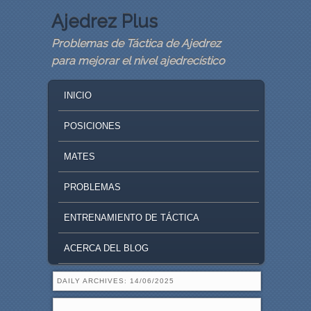
Ajedrez Plus
Problemas de Táctica de Ajedrez
para mejorar el nivel ajedrecístico
MAIN MENU
SKIP TO PRIMARY CONTENT
SKIP TO SECONDARY CONTENT
INICIO
POSICIONES
MATES
PROBLEMAS
ENTRENAMIENTO DE TÁCTICA
ACERCA DEL BLOG
DAILY ARCHIVES:
14/06/2025