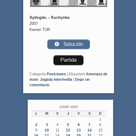
h
g
f
e
d
c
b
a
Aydogdu – Kuchynka
2007
Kemer TUR
Solución
Partida
Categoría
Posiciones
|
Etiqueta/s
Amenaza de
mate
,
Jugada intermedia
|
Dejar un
comentario
JUNIO 2025
L
M
X
J
V
S
D
1
2
3
4
5
6
7
8
9
10
11
12
13
14
15
16
17
18
19
20
21
22