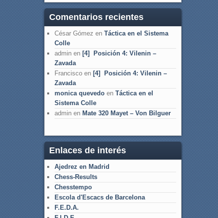
Comentarios recientes
César Gómez
en
Táctica en el Sistema
Colle
admin
en
[4] Posición 4: Vilenin –
Zavada
Francisco
en
[4] Posición 4: Vilenin –
Zavada
monica quevedo
en
Táctica en el
Sistema Colle
admin
en
Mate 320 Mayet – Von Bilguer
Enlaces de interés
Ajedrez en Madrid
Chess-Results
Chesstempo
Escola d'Escacs de Barcelona
F.E.D.A.
F.I.D.E.