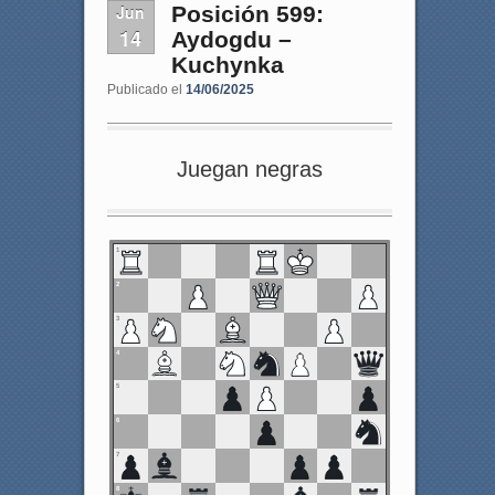
Jun
Posición 599:
14
Aydogdu –
Kuchynka
Publicado el
14/06/2025
Juegan negras
1
2
3
4
5
6
7
8