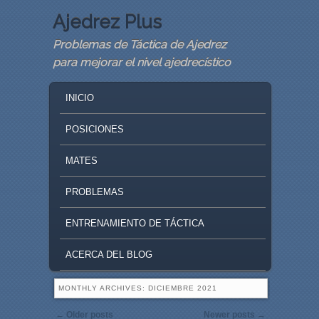
Ajedrez Plus
Problemas de Táctica de Ajedrez
para mejorar el nivel ajedrecístico
MAIN MENU
SKIP TO PRIMARY CONTENT
SKIP TO SECONDARY CONTENT
INICIO
POSICIONES
MATES
PROBLEMAS
ENTRENAMIENTO DE TÁCTICA
ACERCA DEL BLOG
MONTHLY ARCHIVES:
DICIEMBRE 2021
Post navigation
←
Older posts
Newer posts
→