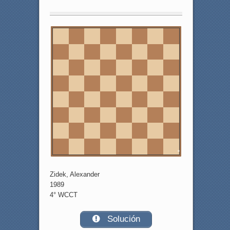
8
7
6
5
4
3
2
1
a
b
c
d
e
f
g
h
Zidek, Alexander
1989
4° WCCT
Solución