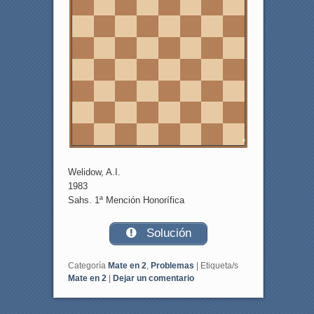
6
5
4
3
2
1
a
b
c
d
e
f
g
h
Welidow, A.I.
1983
Sahs. 1ª Mención Honorífica
Solución
Categoría
Mate en 2
,
Problemas
|
Etiqueta/s
Mate en 2
|
Dejar un comentario