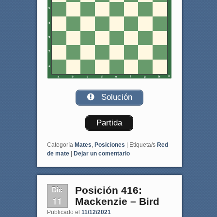
5
4
3
2
1
a
b
c
d
e
f
g
h
Solución
Partida
Categoría
Mates
,
Posiciones
|
Etiqueta/s
Red
de mate
|
Dejar un comentario
Dic
Posición 416:
11
Mackenzie – Bird
Publicado el
11/12/2021