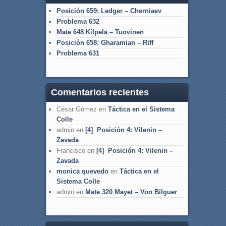
Posición 659: Ledger – Cherniaev
Problema 632
Mate 648 Kilpela – Tuovinen
Posición 658: Gharamian – Riff
Problema 631
Comentarios recientes
César Gómez
en
Táctica en el Sistema
Colle
admin
en
[4] Posición 4: Vilenin –
Zavada
Francisco
en
[4] Posición 4: Vilenin –
Zavada
monica quevedo
en
Táctica en el
Sistema Colle
admin
en
Mate 320 Mayet – Von Bilguer