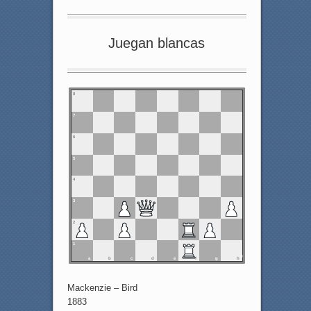
Juegan blancas
8
7
6
5
4
3
2
1
a
b
c
d
e
f
g
h
Mackenzie – Bird
1883