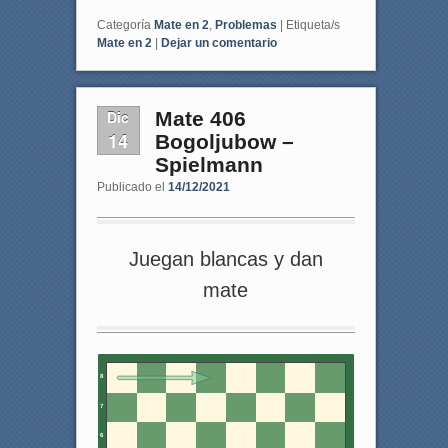
Categoría
Mate en 2
,
Problemas
|
Etiqueta/s
Mate en 2
|
Dejar un comentario
Dic
Mate 406
14
Bogoljubow –
Spielmann
Publicado el
14/12/2021
Juegan blancas y dan
mate
8
7
6