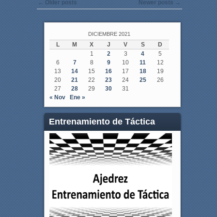
Post navigation
←
Older posts
Newer posts
→
DICIEMBRE 2021
L
M
X
J
V
S
D
1
2
3
4
5
6
7
8
9
10
11
12
13
14
15
16
17
18
19
20
21
22
23
24
25
26
27
28
29
30
31
« Nov
Ene »
Entrenamiento de Táctica