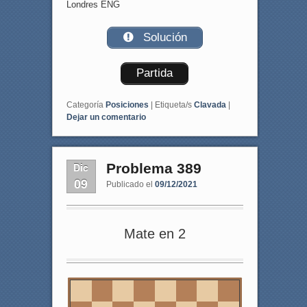
Londres ENG
Solución
Partida
Categoría
Posiciones
|
Etiqueta/s
Clavada
|
Dejar un comentario
Dic
Problema 389
09
Publicado el
09/12/2021
Mate en 2
8
7