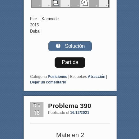
a
b
c
d
e
f
g
h
Fier – Karavade
2015
Dubai
Solución
Partida
Categoría
Posiciones
|
Etiqueta/s
Atracción
|
Dejar un comentario
Dic
Problema 390
16
Publicado el
16/12/2021
Mate en 2