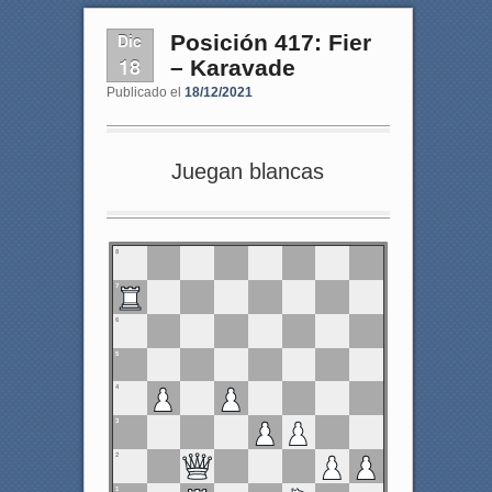
Dic
Posición 417: Fier
18
– Karavade
Publicado el
18/12/2021
Juegan blancas
8
7
6
5
4
3
2
1