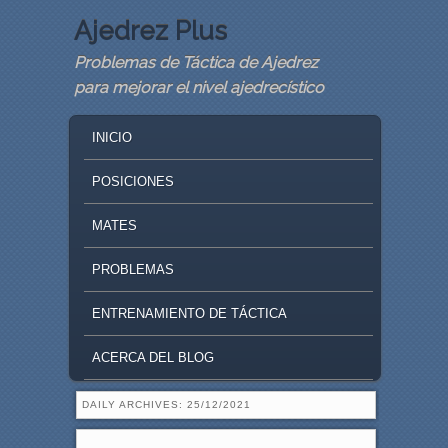
Ajedrez Plus
Problemas de Táctica de Ajedrez
para mejorar el nivel ajedrecístico
MAIN MENU
SKIP TO PRIMARY CONTENT
SKIP TO SECONDARY CONTENT
INICIO
POSICIONES
MATES
PROBLEMAS
ENTRENAMIENTO DE TÁCTICA
ACERCA DEL BLOG
DAILY ARCHIVES:
25/12/2021