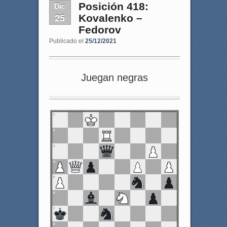
Dic
Posición 418:
25
Kovalenko –
Fedorov
Publicado el
25/12/2021
Juegan negras
1
2
3
4
5
6
7
8