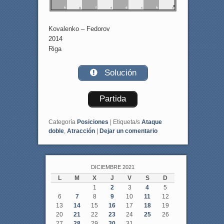
h
g
f
e
d
c
b
a
Kovalenko – Fedorov
2014
Riga
Solución
Partida
Categoría
Posiciones
|
Etiqueta/s
Ataque
doble
,
Atracción
|
Dejar un comentario
DICIEMBRE 2021
L
M
X
J
V
S
D
1
2
3
4
5
6
7
8
9
10
11
12
13
14
15
16
17
18
19
20
21
22
23
24
25
26
27
28
29
30
31