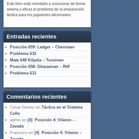
Este libro está orientado a solucionar de forma
amena y eficaz el problema de la preparación
táctica para los jugadores aficionados
Entradas recientes
Posición 659: Ledger – Cherniaev
Problema 632
Mate 648 Kilpela – Tuovinen
Posición 658: Gharamian – Riff
Problema 631
Comentarios recientes
César Gómez
en
Táctica en el Sistema
Colle
admin
en
[4] Posición 4: Vilenin –
Zavada
Francisco
en
[4] Posición 4: Vilenin –
Zavada