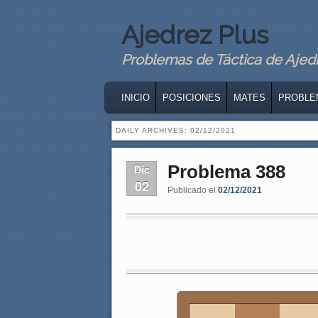
Ajedrez Plus
Problemas de Táctica de Ajedre
MAIN MENU
SKIP TO PRIMARY CONTENT
SKIP TO SECONDARY CONTENT
INICIO
POSICIONES
MATES
PROBLE
DAILY ARCHIVES:
02/12/2021
Problema 388
Dic
02
Publicado el
02/12/2021