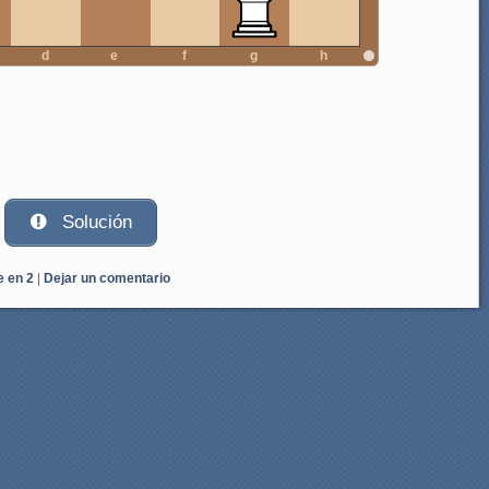
d
e
f
g
h
Solución
e en 2
|
Dejar un comentario