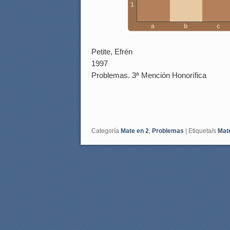
1
a
b
c
Petite, Efrén
1997
Problemas. 3ª Mención Honorífica
Categoría
Mate en 2
,
Problemas
|
Etiqueta/s
Mat