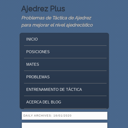
Ajedrez Plus
Problemas de Táctica de Ajedrez
para mejorar el nivel ajedrecístico
MAIN MENU
SKIP TO PRIMARY CONTENT
SKIP TO SECONDARY CONTENT
INICIO
POSICIONES
MATES
PROBLEMAS
ENTRENAMIENTO DE TÁCTICA
ACERCA DEL BLOG
DAILY ARCHIVES:
16/01/2020