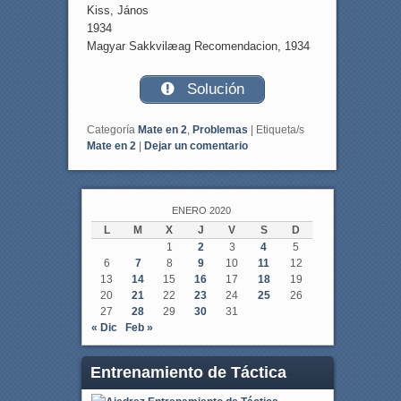
Kiss, János
1934
Magyar Sakkvilæag Recomendacion, 1934
Solución
Categoría
Mate en 2
,
Problemas
|
Etiqueta/s
Mate en 2
|
Dejar un comentario
ENERO 2020
L
M
X
J
V
S
D
1
2
3
4
5
6
7
8
9
10
11
12
13
14
15
16
17
18
19
20
21
22
23
24
25
26
27
28
29
30
31
« Dic
Feb »
Entrenamiento de Táctica