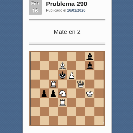
Ene
Problema 290
16
Publicado el
16/01/2020
Mate en 2
8
7
6
5
4
3
2
1
a
b
c
d
e
f
g
h