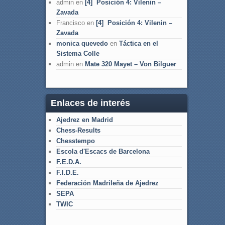
admin
en
[4] Posición 4: Vilenin –
Zavada
Francisco
en
[4] Posición 4: Vilenin –
Zavada
monica quevedo
en
Táctica en el
Sistema Colle
admin
en
Mate 320 Mayet – Von Bilguer
Enlaces de interés
Ajedrez en Madrid
Chess-Results
Chesstempo
Escola d'Escacs de Barcelona
F.E.D.A.
F.I.D.E.
Federación Madrileña de Ajedrez
SEPA
TWIC