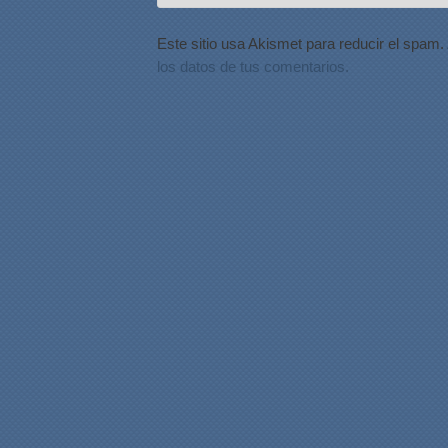
Este sitio usa Akismet para reducir el spam.
los datos de tus comentarios.