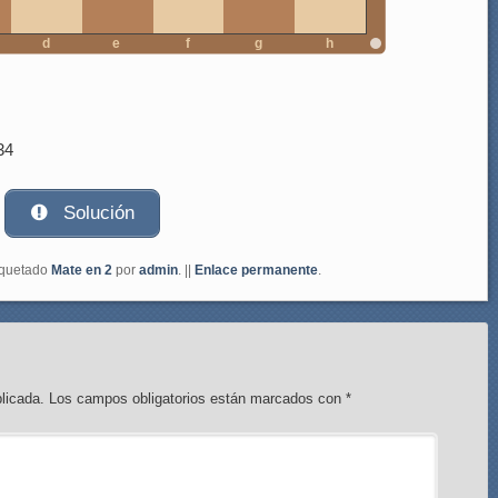
d
e
f
g
h
34
Solución
iquetado
Mate en 2
por
admin
. ||
Enlace permanente
.
licada.
Los campos obligatorios están marcados con
*