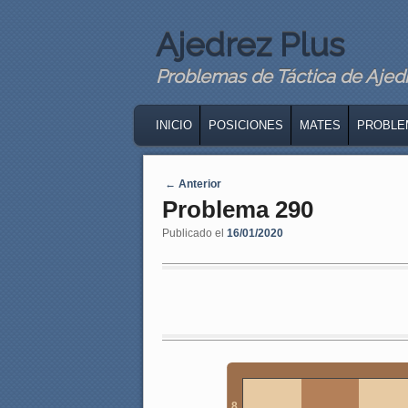
Ajedrez Plus
Problemas de Táctica de Ajedre
MAIN MENU
SKIP TO PRIMARY CONTENT
SKIP TO SECONDARY CONTENT
INICIO
POSICIONES
MATES
PROBLE
Navegaci�n de entradas
←
Anterior
Problema 290
Publicado el
16/01/2020
8