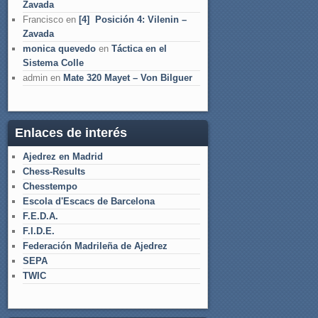
Zavada
Francisco
en
[4] Posición 4: Vilenin –
Zavada
monica quevedo
en
Táctica en el
Sistema Colle
admin
en
Mate 320 Mayet – Von Bilguer
Enlaces de interés
Ajedrez en Madrid
Chess-Results
Chesstempo
Escola d'Escacs de Barcelona
F.E.D.A.
F.I.D.E.
Federación Madrileña de Ajedrez
SEPA
TWIC