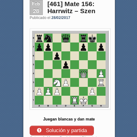
Feb
[461] Mate 156:
28
Harrwitz – Szen
Publicado el
28/02/2017
Juegan blancas y dan mate
Solución y partida