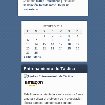
Categoría
Mates
,
Posiciones
|
Etiqueta/s
Desviación
,
Red de mate
|
Dejar un
comentario
FEBRERO 2017
L
M
X
J
V
S
D
1
2
3
4
5
6
7
8
9
10
11
12
13
14
15
16
17
18
19
20
21
22
23
24
25
26
27
28
« Ene
Mar »
Entrenamiento de Táctica
Este libro está orientado a solucionar de forma
amena y eficaz el problema de la preparación
táctica para los jugadores aficionados