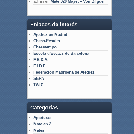
admin
en
Mate 320 Mayet – Von Bilguer
Enlaces de interés
Ajedrez en Madrid
Chess-Results
Chesstempo
Escola d'Escacs de Barcelona
F.E.D.A.
F.I.D.E.
Federación Madrileña de Ajedrez
SEPA
TWIC
Categorías
Aperturas
Mate en 2
Mates