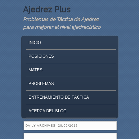
Ajedrez Plus
Problemas de Táctica de Ajedrez
para mejorar el nivel ajedrecístico
MAIN MENU
SKIP TO PRIMARY CONTENT
SKIP TO SECONDARY CONTENT
INICIO
POSICIONES
MATES
PROBLEMAS
ENTRENAMIENTO DE TÁCTICA
ACERCA DEL BLOG
DAILY ARCHIVES:
28/02/2017