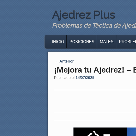
Ajedrez Plus
Problemas de Táctica de Ajedre
MAIN MENU
SKIP TO PRIMARY CONTENT
SKIP TO SECONDARY CONTENT
INICIO
POSICIONES
MATES
PROBLE
Navegaci�n de entradas
←
Anterior
¡Mejora tu Ajedrez! –
Publicado el
14/07/2025