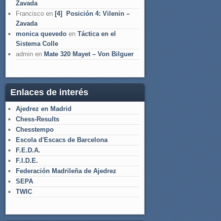
Zavada
Francisco
en
[4] Posición 4: Vilenin –
Zavada
monica quevedo
en
Táctica en el
Sistema Colle
admin
en
Mate 320 Mayet – Von Bilguer
Enlaces de interés
Ajedrez en Madrid
Chess-Results
Chesstempo
Escola d'Escacs de Barcelona
F.E.D.A.
F.I.D.E.
Federación Madrileña de Ajedrez
SEPA
TWIC