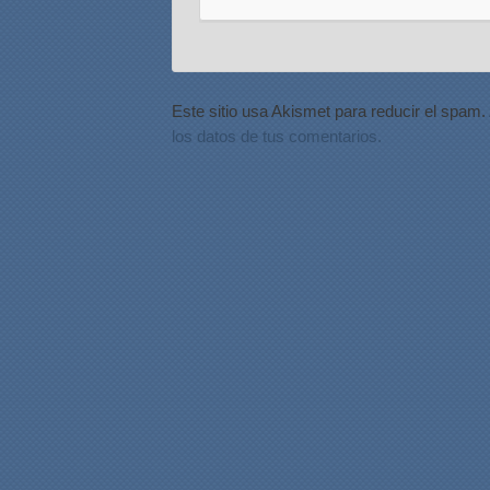
Este sitio usa Akismet para reducir el spam.
los datos de tus comentarios.