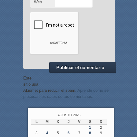
Web
Este
sitio usa
Akismet para reducir el spam.
Aprende cómo se
procesan los datos de tus comentarios.
AGOSTO 2026
L
M
X
J
V
S
D
1
2
3
4
5
6
7
8
9