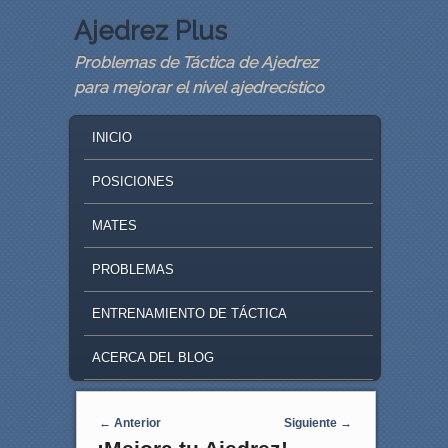
Ajedrez Plus
Problemas de Táctica de Ajedrez
para mejorar el nivel ajedrecístico
MAIN MENU
SKIP TO PRIMARY CONTENT
SKIP TO SECONDARY CONTENT
INICIO
POSICIONES
MATES
PROBLEMAS
ENTRENAMIENTO DE TÁCTICA
ACERCA DEL BLOG
Navegaci�n de entradas
←
Anterior
Siguiente
→