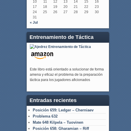
10
11
12
13
14
15
16
17
18
19
20
21
22
23
24
25
26
27
28
29
30
31
« Jul
Entrenamiento de Táctica
Este libro está orientado a solucionar de forma
amena y eficaz el problema de la preparación
táctica para los jugadores aficionados
Entradas recientes
Posición 659: Ledger – Cherniaev
Problema 632
Mate 648 Kilpela – Tuovinen
Posición 658: Gharamian – Riff