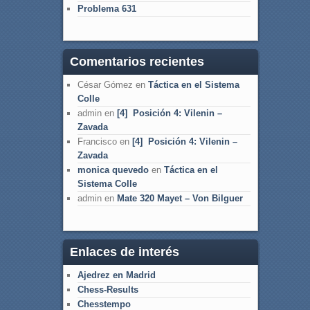
Problema 631
Comentarios recientes
César Gómez
en
Táctica en el Sistema
Colle
admin
en
[4] Posición 4: Vilenin –
Zavada
Francisco
en
[4] Posición 4: Vilenin –
Zavada
monica quevedo
en
Táctica en el
Sistema Colle
admin
en
Mate 320 Mayet – Von Bilguer
Enlaces de interés
Ajedrez en Madrid
Chess-Results
Chesstempo