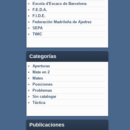
Escola d'Escacs de Barcelona
F.E.D.A.
F.I.D.E.
Federación Madrileña de Ajedrez
SEPA
TWIC
Categorías
Aperturas
Mate en 2
Mates
Posiciones
Problemas
Sin catalogar
Táctica
Publicaciones