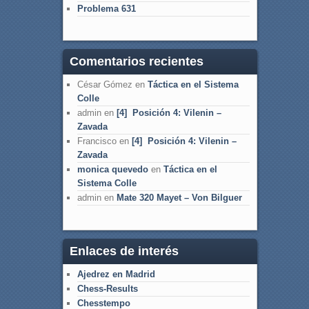
Problema 631
Comentarios recientes
César Gómez
en
Táctica en el Sistema
Colle
admin
en
[4] Posición 4: Vilenin –
Zavada
Francisco
en
[4] Posición 4: Vilenin –
Zavada
monica quevedo
en
Táctica en el
Sistema Colle
admin
en
Mate 320 Mayet – Von Bilguer
Enlaces de interés
Ajedrez en Madrid
Chess-Results
Chesstempo