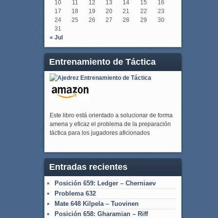
10
11
12
13
14
15
16
17
18
19
20
21
22
23
24
25
26
27
28
29
30
31
« Jul
Entrenamiento de Táctica
Este libro está orientado a solucionar de forma
amena y eficaz el problema de la preparación
táctica para los jugadores aficionados
Entradas recientes
Posición 659: Ledger – Cherniaev
Problema 632
Mate 648 Kilpela – Tuovinen
Posición 658: Gharamian – Riff