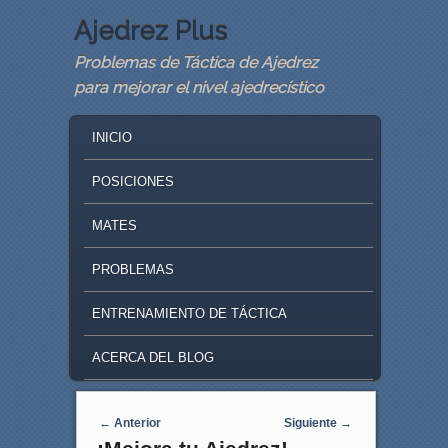
Ajedrez Plus
Problemas de Táctica de Ajedrez
para mejorar el nivel ajedrecístico
MAIN MENU
SKIP TO PRIMARY CONTENT
SKIP TO SECONDARY CONTENT
INICIO
POSICIONES
MATES
PROBLEMAS
ENTRENAMIENTO DE TÁCTICA
ACERCA DEL BLOG
Navegaci�n de entradas
←
Anterior
Siguiente
→