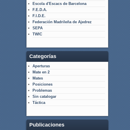
Escola d'Escacs de Barcelona
F.E.D.A.
F.I.D.E.
Federación Madrileña de Ajedrez
SEPA
TWIC
Categorías
Aperturas
Mate en 2
Mates
Posiciones
Problemas
Sin catalogar
Táctica
Publicaciones