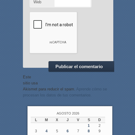
Web
Este
sitio usa
Akismet para reducir el spam.
Aprende cómo se
procesan los datos de tus comentarios.
AGOSTO 2026
L
M
X
J
V
S
D
1
2
3
4
5
6
7
8
9