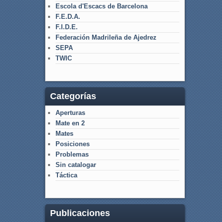
Escola d'Escacs de Barcelona
F.E.D.A.
F.I.D.E.
Federación Madrileña de Ajedrez
SEPA
TWIC
Categorías
Aperturas
Mate en 2
Mates
Posiciones
Problemas
Sin catalogar
Táctica
Publicaciones