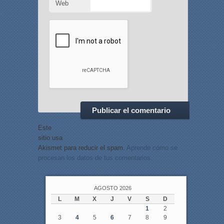
Web
Este
sitio usa
Akismet para reducir el spam.
Aprende cómo se
procesan los datos de tus comentarios.
AGOSTO 2026
L
M
X
J
V
S
D
1
2
3
4
5
6
7
8
9