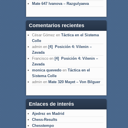
Mate 647 Ivanova – Razgulyaeva
Comentarios recientes
César Gómez
en
Táctica en el Sistema
Colle
admin
en
[4] Posición 4: Vilenin –
Zavada
Francisco
en
[4] Posición 4: Vilenin –
Zavada
monica quevedo
en
Táctica en el
Sistema Colle
admin
en
Mate 320 Mayet – Von Bilguer
Enlaces de interés
Ajedrez en Madrid
Chess-Results
Chesstempo