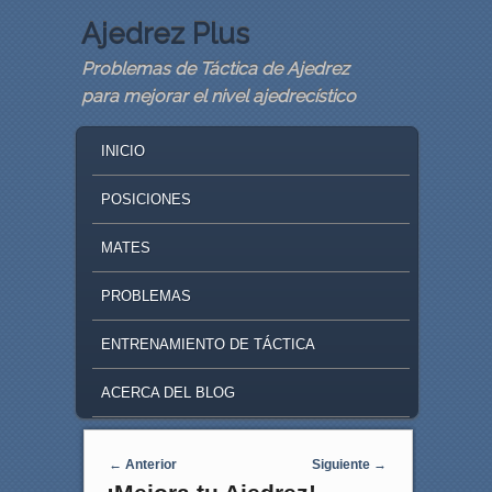
Ajedrez Plus
Problemas de Táctica de Ajedrez
para mejorar el nivel ajedrecístico
MAIN MENU
SKIP TO PRIMARY CONTENT
SKIP TO SECONDARY CONTENT
INICIO
POSICIONES
MATES
PROBLEMAS
ENTRENAMIENTO DE TÁCTICA
ACERCA DEL BLOG
Navegaci�n de entradas
←
Anterior
Siguiente
→