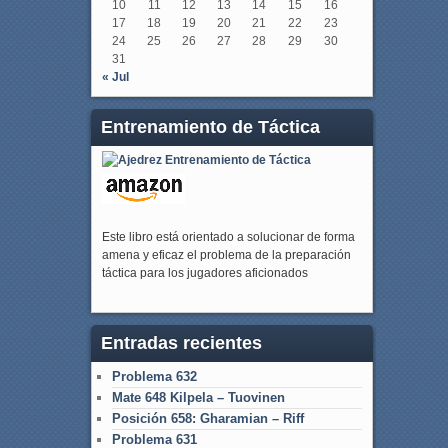
10
11
12
13
14
15
16
17
18
19
20
21
22
23
24
25
26
27
28
29
30
31
« Jul
Entrenamiento de Táctica
Este libro está orientado a solucionar de forma
amena y eficaz el problema de la preparación
táctica para los jugadores aficionados
Entradas recientes
Problema 632
Mate 648 Kilpela – Tuovinen
Posición 658: Gharamian – Riff
Problema 631