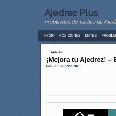
Ajedrez Plus
Problemas de Táctica de Ajedre
MAIN MENU
SKIP TO PRIMARY CONTENT
SKIP TO SECONDARY CONTENT
INICIO
POSICIONES
MATES
PROBLE
Navegaci�n de entradas
←
Anterior
¡Mejora tu Ajedrez! –
Publicado el
07/04/2025