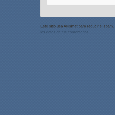
Este sitio usa Akismet para reducir el spam.
los datos de tus comentarios.