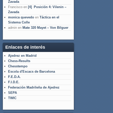
Zavada
Francisco
en
[4] Posición 4: Vilenin –
Zavada
monica quevedo
en
Táctica en el
Sistema Colle
admin
en
Mate 320 Mayet – Von Bilguer
Enlaces de interés
Ajedrez en Madrid
Chess-Results
Chesstempo
Escola d'Escacs de Barcelona
F.E.D.A.
F.I.D.E.
Federación Madrileña de Ajedrez
SEPA
TWIC