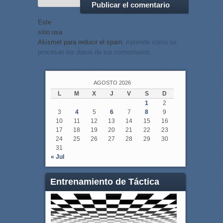
Este
sitio usa
Akismet para reducir el spam.
Aprende cómo se
procesan los datos de tus comentarios.
AGOSTO 2026
L
M
X
J
V
S
D
1
2
3
4
5
6
7
8
9
10
11
12
13
14
15
16
17
18
19
20
21
22
23
24
25
26
27
28
29
30
31
« Jul
Entrenamiento de Táctica