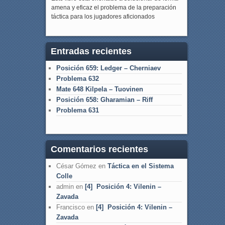
amena y eficaz el problema de la preparación
táctica para los jugadores aficionados
Entradas recientes
Posición 659: Ledger – Cherniaev
Problema 632
Mate 648 Kilpela – Tuovinen
Posición 658: Gharamian – Riff
Problema 631
Comentarios recientes
César Gómez
en
Táctica en el Sistema
Colle
admin
en
[4] Posición 4: Vilenin –
Zavada
Francisco
en
[4] Posición 4: Vilenin –
Zavada