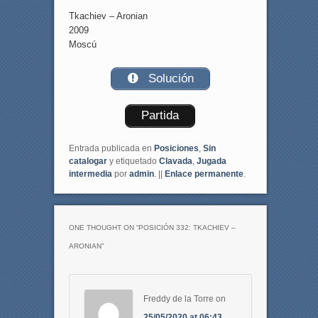
Tkachiev – Aronian
2009
Moscú
Solución
Partida
Entrada publicada en
Posiciones
,
Sin
catalogar
y etiquetado
Clavada
,
Jugada
intermedia
por
admin
. ||
Enlace permanente
.
ONE THOUGHT ON “
POSICIÓN 332: TKACHIEV –
ARONIAN
”
Freddy de la Torre
on
25/05/2020 at 06:43