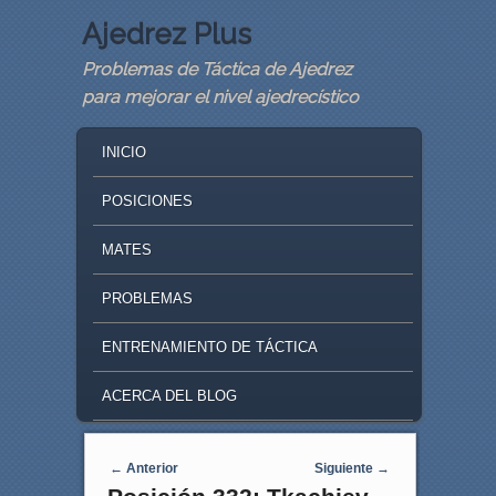
Ajedrez Plus
Problemas de Táctica de Ajedrez
para mejorar el nivel ajedrecístico
MAIN MENU
SKIP TO PRIMARY CONTENT
SKIP TO SECONDARY CONTENT
INICIO
POSICIONES
MATES
PROBLEMAS
ENTRENAMIENTO DE TÁCTICA
ACERCA DEL BLOG
Navegaci�n de entradas
←
Anterior
Siguiente
→