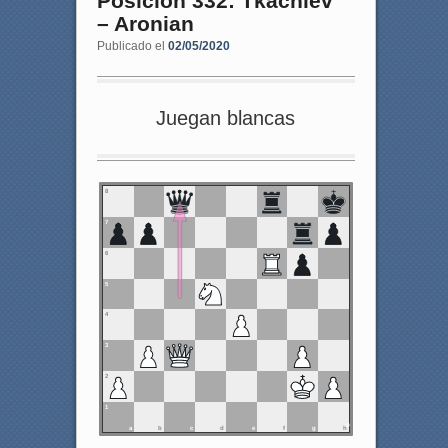
Posición 332: Tkachiev
– Aronian
Publicado el
02/05/2020
Juegan blancas
8
7
6
5
4
3
2
1
a
b
c
d
e
f
g
h