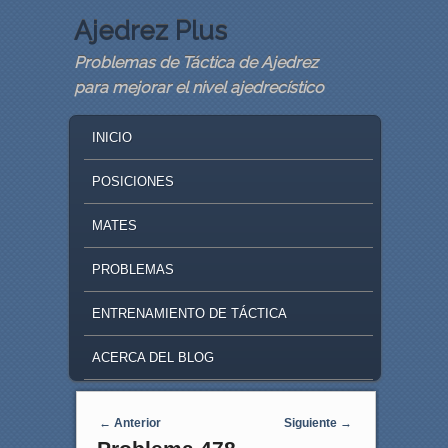
Ajedrez Plus
Problemas de Táctica de Ajedrez
para mejorar el nivel ajedrecístico
MAIN MENU
SKIP TO PRIMARY CONTENT
SKIP TO SECONDARY CONTENT
INICIO
POSICIONES
MATES
PROBLEMAS
ENTRENAMIENTO DE TÁCTICA
ACERCA DEL BLOG
Navegaci�n de entradas
←
Anterior
Siguiente
→