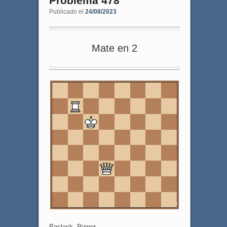
Problema 478
Publicado el
24/08/2023
Mate en 2
8
7
6
5
4
3
2
1
a
b
c
d
e
f
g
h
Paslack, Rainer