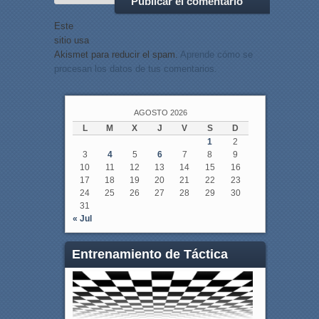
Este
sitio usa
Akismet para reducir el spam.
Aprende cómo se
procesan los datos de tus comentarios.
AGOSTO 2026
L
M
X
J
V
S
D
1
2
3
4
5
6
7
8
9
10
11
12
13
14
15
16
17
18
19
20
21
22
23
24
25
26
27
28
29
30
31
« Jul
Entrenamiento de Táctica