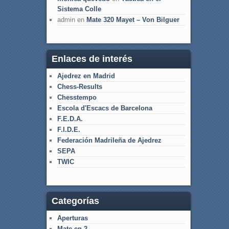
Sistema Colle
admin
en
Mate 320 Mayet – Von Bilguer
Enlaces de interés
Ajedrez en Madrid
Chess-Results
Chesstempo
Escola d'Escacs de Barcelona
F.E.D.A.
F.I.D.E.
Federación Madrileña de Ajedrez
SEPA
TWIC
Categorías
Aperturas
Mate en 2