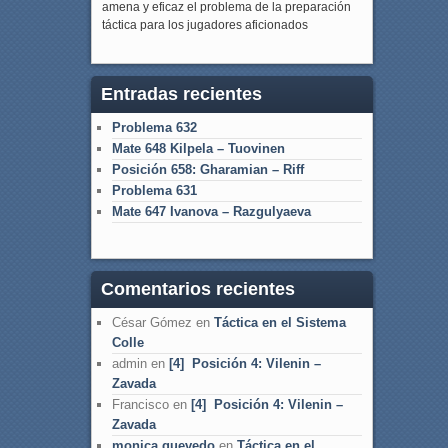
amena y eficaz el problema de la preparación
táctica para los jugadores aficionados
Entradas recientes
Problema 632
Mate 648 Kilpela – Tuovinen
Posición 658: Gharamian – Riff
Problema 631
Mate 647 Ivanova – Razgulyaeva
Comentarios recientes
César Gómez
en
Táctica en el Sistema
Colle
admin
en
[4] Posición 4: Vilenin –
Zavada
Francisco
en
[4] Posición 4: Vilenin –
Zavada
monica quevedo
en
Táctica en el