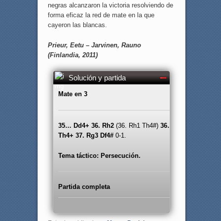
negras alcanzaron la victoria resolviendo de
forma eficaz la red de mate en la que
cayeron las blancas.
Prieur, Eetu – Jarvinen, Rauno
(Finlandia, 2011)
Solución y partida
Mate en 3
35… Dd4+ 36. Rh2
(36. Rh1 Th4#)
36…
Th4+ 37. Rg3 Df4#
0-1.
Tema táctico: Persecución.
Partida completa