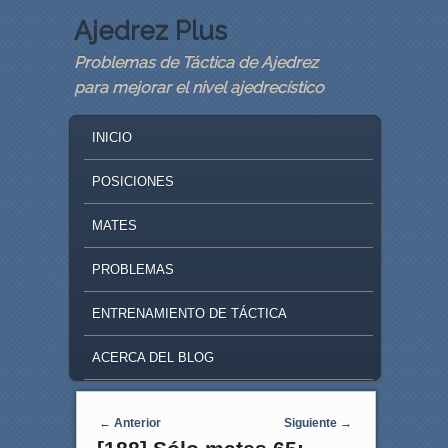
Ajedrez Plus
Problemas de Táctica de Ajedrez
para mejorar el nivel ajedrecístico
MAIN MENU
SKIP TO PRIMARY CONTENT
SKIP TO SECONDARY CONTENT
INICIO
POSICIONES
MATES
PROBLEMAS
ENTRENAMIENTO DE TÁCTICA
ACERCA DEL BLOG
Navegaci�n de entradas
←
Anterior
Siguiente
→