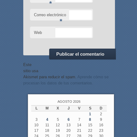
*
Correo electrónico
*
Web
Este
sitio usa
Akismet para reducir el spam.
Aprende cómo se
procesan los datos de tus comentarios.
AGOSTO 2026
L
M
X
J
V
S
D
1
2
3
4
5
6
7
8
9
10
11
12
13
14
15
16
17
18
19
20
21
22
23
24
25
26
27
28
29
30