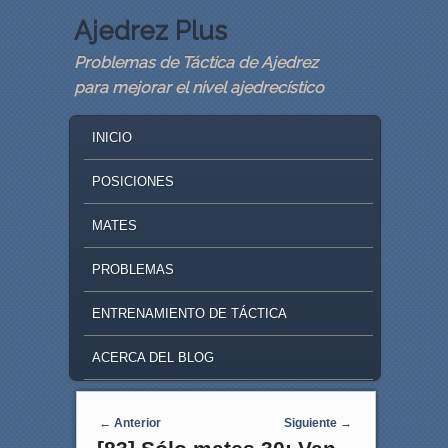
Ajedrez Plus
Problemas de Táctica de Ajedrez
para mejorar el nivel ajedrecístico
MAIN MENU
SKIP TO PRIMARY CONTENT
SKIP TO SECONDARY CONTENT
INICIO
POSICIONES
MATES
PROBLEMAS
ENTRENAMIENTO DE TÁCTICA
ACERCA DEL BLOG
Navegaci�n de entradas
←
Anterior
Siguiente
→