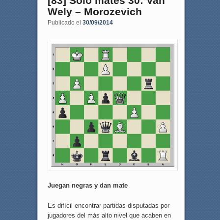
[83] Sólo mates 30: Van
Wely – Morozevich
Publicado el
30/09/2014
Juegan negras y dan mate
Es difícil encontrar partidas disputadas por
jugadores del más alto nivel que acaben en