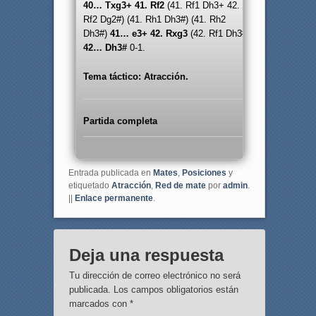
40… Txg3+ 41. Rf2
(41. Rf1 Dh3+ 42.
Rf2 Dg2#) (41. Rh1 Dh3#) (41. Rh2
Dh3#)
41… e3+ 42. Rxg3
(42. Rf1 Dh3#)
42… Dh3#
0-1.
Tema táctico: Atracción.
Partida completa
Entrada publicada en
Mates
,
Posiciones
y
etiquetado
Atracción
,
Red de mate
por
admin
.
||
Enlace permanente
.
Deja una respuesta
Tu dirección de correo electrónico no será
publicada.
Los campos obligatorios están
marcados con
*