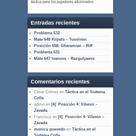
táctica para los jugadores aficionados
Entradas recientes
Problema 632
Mate 648 Kilpela – Tuovinen
Posición 658: Gharamian – Riff
Problema 631
Mate 647 Ivanova – Razgulyaeva
Comentarios recientes
César Gómez
en
Táctica en el Sistema
Colle
admin
en
[4] Posición 4: Vilenin –
Zavada
Francisco
en
[4] Posición 4: Vilenin –
Zavada
monica quevedo
en
Táctica en el
Sistema Colle