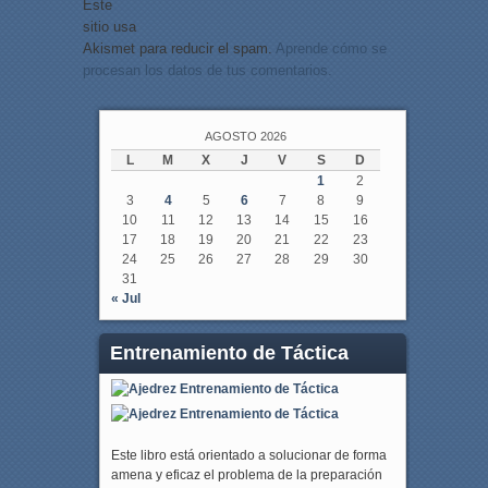
Este
sitio usa
Akismet para reducir el spam.
Aprende cómo se
procesan los datos de tus comentarios.
AGOSTO 2026
L
M
X
J
V
S
D
1
2
3
4
5
6
7
8
9
10
11
12
13
14
15
16
17
18
19
20
21
22
23
24
25
26
27
28
29
30
31
« Jul
Entrenamiento de Táctica
Este libro está orientado a solucionar de forma
amena y eficaz el problema de la preparación