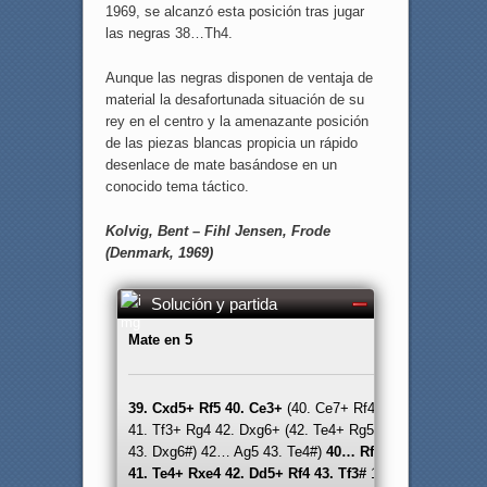
1969, se alcanzó esta posición tras jugar
las negras 38…Th4.
Aunque las negras disponen de ventaja de
material la desafortunada situación de su
rey en el centro y la amenazante posición
de las piezas blancas propicia un rápido
desenlace de mate basándose en un
conocido tema táctico.
Kolvig, Bent – Fihl Jensen, Frode
(Denmark, 1969)
Solución y partida
Mate en 5
39. Cxd5+ Rf5 40. Ce3+
(40. Ce7+ Rf4
41. Tf3+ Rg4 42. Dxg6+ (42. Te4+ Rg5
43. Dxg6#) 42… Ag5 43. Te4#)
40… Rf4
41. Te4+ Rxe4 42. Dd5+ Rf4 43. Tf3#
1-