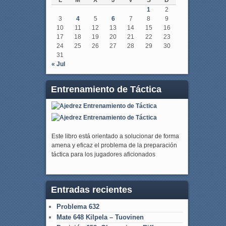
1
2
3
4
5
6
7
8
9
10
11
12
13
14
15
16
17
18
19
20
21
22
23
24
25
26
27
28
29
30
31
« Jul
Entrenamiento de Táctica
Este libro está orientado a solucionar de forma
amena y eficaz el problema de la preparación
táctica para los jugadores aficionados
Entradas recientes
Problema 632
Mate 648 Kilpela – Tuovinen