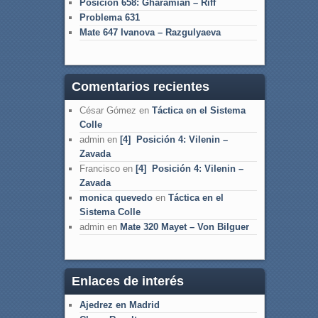
Posición 658: Gharamian – Riff
Problema 631
Mate 647 Ivanova – Razgulyaeva
Comentarios recientes
César Gómez
en
Táctica en el Sistema
Colle
admin
en
[4] Posición 4: Vilenin –
Zavada
Francisco
en
[4] Posición 4: Vilenin –
Zavada
monica quevedo
en
Táctica en el
Sistema Colle
admin
en
Mate 320 Mayet – Von Bilguer
Enlaces de interés
Ajedrez en Madrid