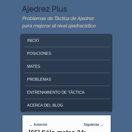
Ajedrez Plus
Problemas de Táctica de Ajedrez
para mejorar el nivel ajedrecístico
MAIN MENU
SKIP TO PRIMARY CONTENT
SKIP TO SECONDARY CONTENT
INICIO
POSICIONES
MATES
PROBLEMAS
ENTRENAMIENTO DE TÁCTICA
ACERCA DEL BLOG
Navegaci�n de entradas
←
Anterior
Siguiente
→