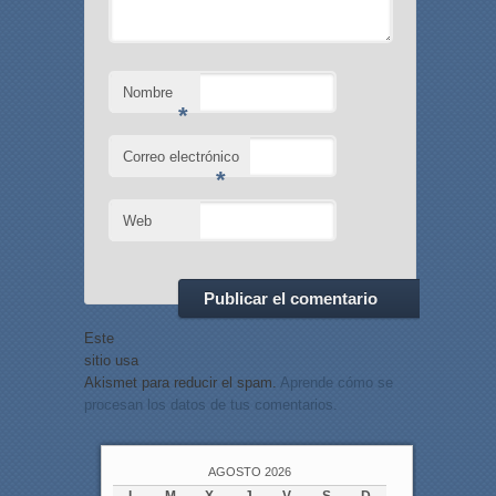
Nombre
*
Correo electrónico
*
Web
Este
sitio usa
Akismet para reducir el spam.
Aprende cómo se
procesan los datos de tus comentarios.
AGOSTO 2026
L
M
X
J
V
S
D