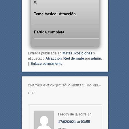
0.
Tema táctico: Atracción.
Partida completa
Entrada publicada en
Mates
,
Posiciones
y
etiquetado
Atracción
,
Red de mate
por
admin
.
||
Enlace permanente
.
ONE THOUGHT ON “
[65] SÓLO MATES 24: KOLVIG –
FIHL
”
Freddy de la Torre
on
17/02/2021 at 03:55