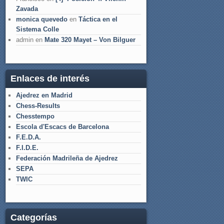
Zavada
monica quevedo
en
Táctica en el
Sistema Colle
admin
en
Mate 320 Mayet – Von Bilguer
Enlaces de interés
Ajedrez en Madrid
Chess-Results
Chesstempo
Escola d'Escacs de Barcelona
F.E.D.A.
F.I.D.E.
Federación Madrileña de Ajedrez
SEPA
TWIC
Categorías