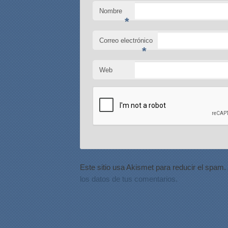
Nombre
*
Correo electrónico
*
Web
Este sitio usa Akismet para reducir el spam.
los datos de tus comentarios.