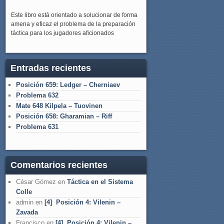
Este libro está orientado a solucionar de forma
amena y eficaz el problema de la preparación
táctica para los jugadores aficionados
Entradas recientes
Posición 659: Ledger – Cherniaev
Problema 632
Mate 648 Kilpela – Tuovinen
Posición 658: Gharamian – Riff
Problema 631
Comentarios recientes
César Gómez
en
Táctica en el Sistema
Colle
admin
en
[4] Posición 4: Vilenin –
Zavada
Francisco
en
[4] Posición 4: Vilenin –