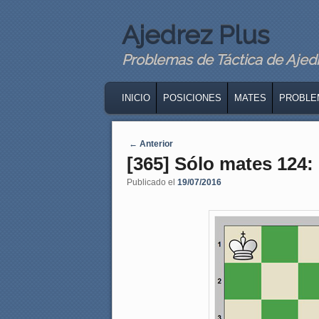
Ajedrez Plus
Problemas de Táctica de Ajedre
MAIN MENU
SKIP TO PRIMARY CONTENT
SKIP TO SECONDARY CONTENT
INICIO
POSICIONES
MATES
PROBLE
Navegaci�n de entradas
←
Anterior
[365] Sólo mates 124:
Publicado el
19/07/2016