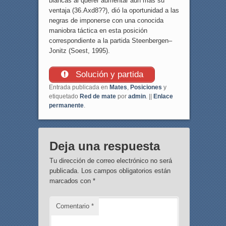
blancas al querer aumentar aún más su
ventaja (36.Axd8??), dió la oportunidad a las
negras de imponerse con una conocida
maniobra táctica en esta posición
correspondiente a la partida Steenbergen–
Jonitz (Soest, 1995).
Solución y partida
Entrada publicada en
Mates
,
Posiciones
y
etiquetado
Red de mate
por
admin
. ||
Enlace
permanente
.
Deja una respuesta
Tu dirección de correo electrónico no será
publicada.
Los campos obligatorios están
marcados con
*
Comentario
*