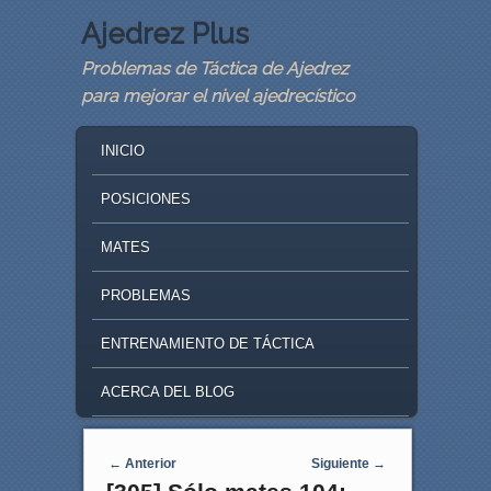
Ajedrez Plus
Problemas de Táctica de Ajedrez
para mejorar el nivel ajedrecístico
MAIN MENU
SKIP TO PRIMARY CONTENT
SKIP TO SECONDARY CONTENT
INICIO
POSICIONES
MATES
PROBLEMAS
ENTRENAMIENTO DE TÁCTICA
ACERCA DEL BLOG
Navegaci�n de entradas
←
Anterior
Siguiente
→