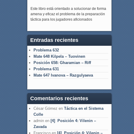
Este libro está orientado a solucionar de forma
amena y eficaz el problema de la preparación
táctica para los jugadores aficionados
Entradas recientes
Problema 632
Mate 648 Kilpela – Tuovinen
Posición 658: Gharamian – Riff
Problema 631
Mate 647 Ivanova – Razgulyaeva
Comentarios recientes
César Gómez
en
Táctica en el Sistema
Colle
admin
en
[4] Posición 4: Vilenin –
Zavada
Francisco
en
[4] Posición 4: Vilenin –