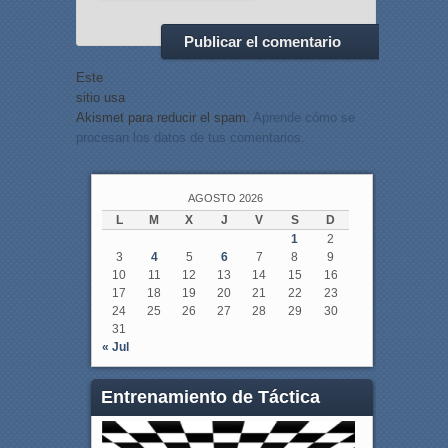
Este
sitio usa
Akismet para reducir el spam.
Aprende cómo se
procesan los datos de tus comentarios.
AGOSTO 2026
L
M
X
J
V
S
D
1
2
3
4
5
6
7
8
9
10
11
12
13
14
15
16
17
18
19
20
21
22
23
24
25
26
27
28
29
30
31
« Jul
Entrenamiento de Táctica