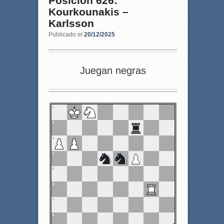
Posición 626:
Kourkounakis –
Karlsson
Publicado el
20/12/2025
Juegan negras
1
2
3
4
5
6
7
8