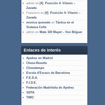
admin
en
[4] Posición 4: Vilenin –
Zavada
Francisco
en
[4] Posición 4: Vilenin –
Zavada
monica quevedo
en
Táctica en el
Sistema Colle
admin
en
Mate 320 Mayet – Von Bilguer
Enlaces de interés
Ajedrez en Madrid
Chess-Results
Chesstempo
Escola d'Escacs de Barcelona
F.E.D.A.
F.I.D.E.
Federación Madrileña de Ajedrez
SEPA
TWIC