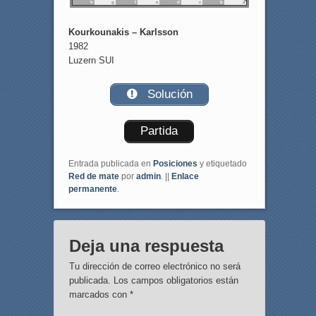
h
g
f
e
d
c
b
a
Kourkounakis – Karlsson
1982
Luzern SUI
Solución
Partida
Entrada publicada en
Posiciones
y etiquetado
Red de mate
por
admin
. ||
Enlace
permanente
.
Deja una respuesta
Tu dirección de correo electrónico no será
publicada.
Los campos obligatorios están
marcados con
*