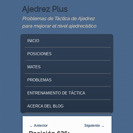
Ajedrez Plus
Problemas de Táctica de Ajedrez
para mejorar el nivel ajedrecístico
MAIN MENU
SKIP TO PRIMARY CONTENT
SKIP TO SECONDARY CONTENT
INICIO
POSICIONES
MATES
PROBLEMAS
ENTRENAMIENTO DE TÁCTICA
ACERCA DEL BLOG
Navegaci�n de entradas
←
Anterior
Siguiente
→