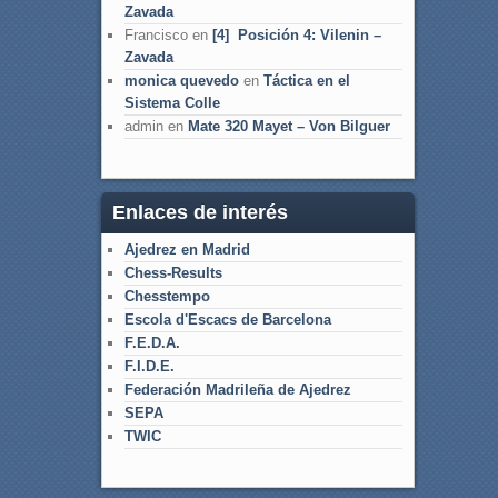
Zavada
Francisco
en
[4] Posición 4: Vilenin –
Zavada
monica quevedo
en
Táctica en el
Sistema Colle
admin
en
Mate 320 Mayet – Von Bilguer
Enlaces de interés
Ajedrez en Madrid
Chess-Results
Chesstempo
Escola d'Escacs de Barcelona
F.E.D.A.
F.I.D.E.
Federación Madrileña de Ajedrez
SEPA
TWIC