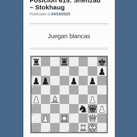
Posición 615: Shehzad
– Stokhaug
Publicado el
04/10/2025
Juegan blancas
8
7
6
5
4
3
2
1
a
b
c
d
e
f
g
h