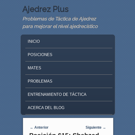
Ajedrez Plus
Problemas de Táctica de Ajedrez
para mejorar el nivel ajedrecístico
MAIN MENU
SKIP TO PRIMARY CONTENT
SKIP TO SECONDARY CONTENT
INICIO
POSICIONES
MATES
PROBLEMAS
ENTRENAMIENTO DE TÁCTICA
ACERCA DEL BLOG
Navegaci�n de entradas
←
Anterior
Siguiente
→