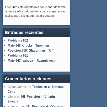
Este libro está orientado a solucionar de forma
amena y eficaz el problema de la preparación
táctica para los jugadores aficionados
Entradas recientes
Problema 632
Mate 648 Kilpela – Tuovinen
Posición 658: Gharamian – Riff
Problema 631
Mate 647 Ivanova – Razgulyaeva
Comentarios recientes
César Gómez
en
Táctica en el Sistema
Colle
admin
en
[4] Posición 4: Vilenin –
Zavada
Francisco
en
[4] Posición 4: Vilenin –