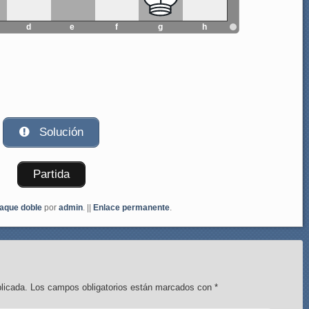
d
e
f
g
h
Solución
Partida
aque doble
por
admin
. ||
Enlace permanente
.
licada.
Los campos obligatorios están marcados con
*