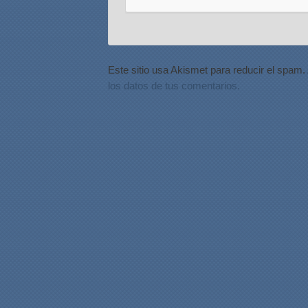
Este sitio usa Akismet para reducir el spam.
los datos de tus comentarios.