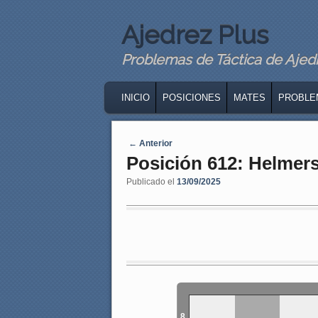
Ajedrez Plus
Problemas de Táctica de Ajedre
MAIN MENU
SKIP TO PRIMARY CONTENT
SKIP TO SECONDARY CONTENT
INICIO
POSICIONES
MATES
PROBLE
Navegaci�n de entradas
←
Anterior
Posición 612: Helmer
Publicado el
13/09/2025
8