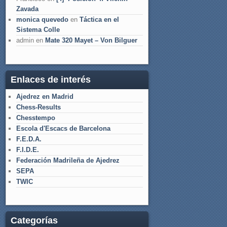
Zavada
monica quevedo
en
Táctica en el
Sistema Colle
admin
en
Mate 320 Mayet – Von Bilguer
Enlaces de interés
Ajedrez en Madrid
Chess-Results
Chesstempo
Escola d'Escacs de Barcelona
F.E.D.A.
F.I.D.E.
Federación Madrileña de Ajedrez
SEPA
TWIC
Categorías