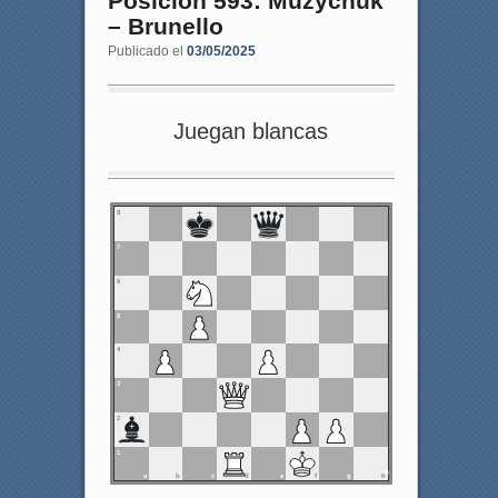
Posición 593: Muzychuk
– Brunello
Publicado el
03/05/2025
Juegan blancas
8
7
6
5
4
3
2
1
a
b
c
d
e
f
g
h