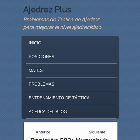
Ajedrez Plus
Problemas de Táctica de Ajedrez
para mejorar el nivel ajedrecístico
MAIN MENU
SKIP TO PRIMARY CONTENT
SKIP TO SECONDARY CONTENT
INICIO
POSICIONES
MATES
PROBLEMAS
ENTRENAMIENTO DE TÁCTICA
ACERCA DEL BLOG
Navegaci�n de entradas
←
Anterior
Siguiente
→