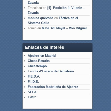
Zavada
Francisco
en
[4] Posición 4: Vilenin –
Zavada
monica quevedo
en
Táctica en el
Sistema Colle
admin
en
Mate 320 Mayet – Von Bilguer
Enlaces de interés
Ajedrez en Madrid
Chess-Results
Chesstempo
Escola d'Escacs de Barcelona
F.E.D.A.
F.I.D.E.
Federación Madrileña de Ajedrez
SEPA
TWIC