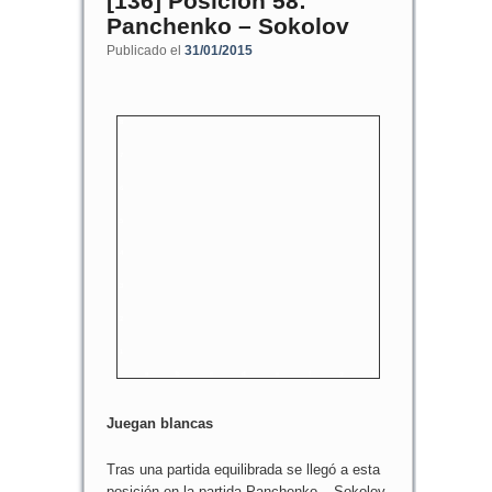
[136] Posición 58:
Panchenko – Sokolov
Publicado el
31/01/2015
8
7
6
5
4
3
2
1
a
b
c
d
e
f
g
h
Juegan blancas
Tras una partida equilibrada se llegó a esta
posición en la partida Panchenko – Sokolov