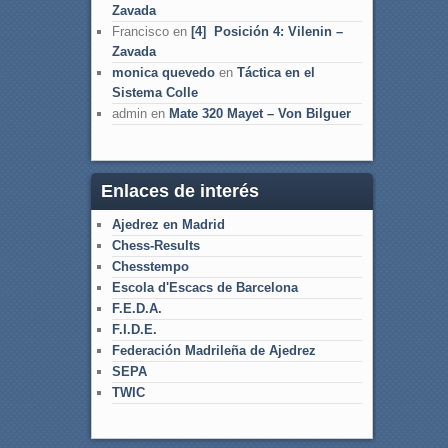
Zavada
Francisco
en
[4] Posición 4: Vilenin –
Zavada
monica quevedo
en
Táctica en el
Sistema Colle
admin
en
Mate 320 Mayet – Von Bilguer
Enlaces de interés
Ajedrez en Madrid
Chess-Results
Chesstempo
Escola d'Escacs de Barcelona
F.E.D.A.
F.I.D.E.
Federación Madrileña de Ajedrez
SEPA
TWIC