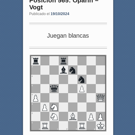
Posición 565: Oparin –
Vogt
Publicado el
19/10/2024
Juegan blancas
8
7
6
5
4
3
2
1
a
b
c
d
e
f
g
h