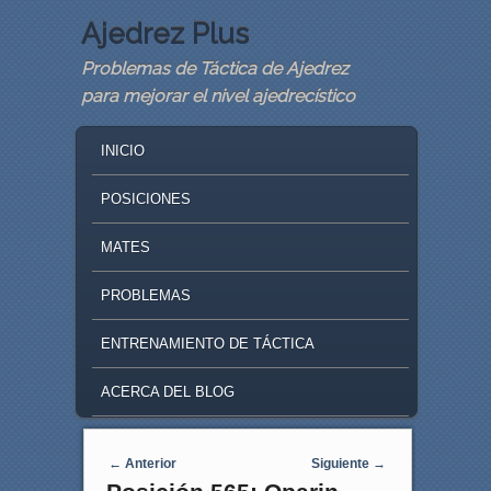
Ajedrez Plus
Problemas de Táctica de Ajedrez
para mejorar el nivel ajedrecístico
MAIN MENU
SKIP TO PRIMARY CONTENT
SKIP TO SECONDARY CONTENT
INICIO
POSICIONES
MATES
PROBLEMAS
ENTRENAMIENTO DE TÁCTICA
ACERCA DEL BLOG
Navegaci�n de entradas
←
Anterior
Siguiente
→