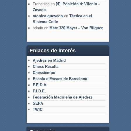
Francisco
en
[4] Posición 4: Vilenin –
Zavada
monica quevedo
en
Táctica en el
Sistema Colle
admin
en
Mate 320 Mayet – Von Bilguer
Enlaces de interés
Ajedrez en Madrid
Chess-Results
Chesstempo
Escola d'Escacs de Barcelona
F.E.D.A.
F.I.D.E.
Federación Madrileña de Ajedrez
SEPA
TWIC