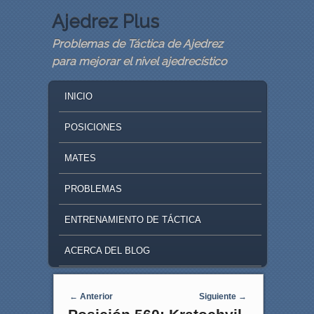
Ajedrez Plus
Problemas de Táctica de Ajedrez
para mejorar el nivel ajedrecístico
MAIN MENU
SKIP TO PRIMARY CONTENT
SKIP TO SECONDARY CONTENT
INICIO
POSICIONES
MATES
PROBLEMAS
ENTRENAMIENTO DE TÁCTICA
ACERCA DEL BLOG
Navegaci�n de entradas
←
Anterior
Siguiente
→