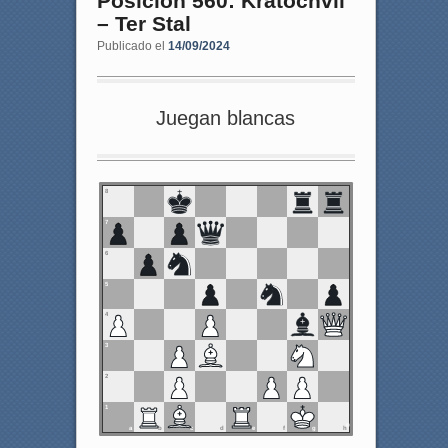
Posición 560: Kratochvil
– Ter Stal
Publicado el
14/09/2024
Juegan blancas
8
7
6
5
4
3
2
1
a
b
c
d
e
f
g
h