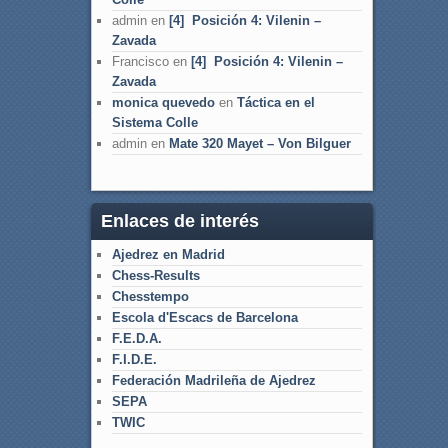
admin
en
[4] Posición 4: Vilenin –
Zavada
Francisco
en
[4] Posición 4: Vilenin –
Zavada
monica quevedo
en
Táctica en el
Sistema Colle
admin
en
Mate 320 Mayet – Von Bilguer
Enlaces de interés
Ajedrez en Madrid
Chess-Results
Chesstempo
Escola d'Escacs de Barcelona
F.E.D.A.
F.I.D.E.
Federación Madrileña de Ajedrez
SEPA
TWIC