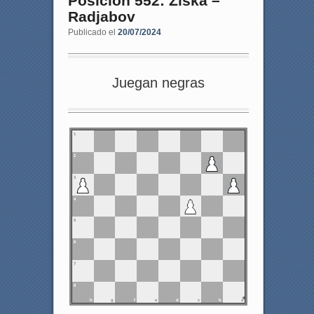
Posición 552: Ziska –
Radjabov
Publicado el
20/07/2024
Juegan negras
1
2
3
4
5
6
7
8
h
g
f
e
d
c
b
a