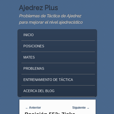
Ajedrez Plus
Problemas de Táctica de Ajedrez
para mejorar el nivel ajedrecístico
MAIN MENU
SKIP TO PRIMARY CONTENT
SKIP TO SECONDARY CONTENT
INICIO
POSICIONES
MATES
PROBLEMAS
ENTRENAMIENTO DE TÁCTICA
ACERCA DEL BLOG
Navegaci�n de entradas
←
Anterior
Siguiente
→