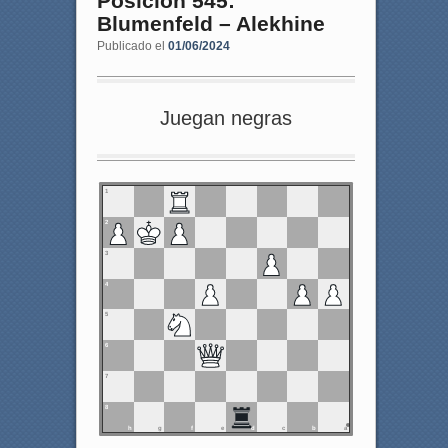
Posición 545:
Blumenfeld – Alekhine
Publicado el
01/06/2024
Juegan negras
1
2
3
4
5
6
7
8
h
g
f
e
d
c
b
a