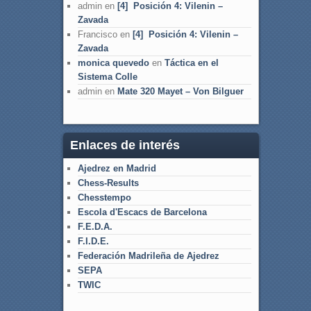
admin
en
[4] Posición 4: Vilenin –
Zavada
Francisco
en
[4] Posición 4: Vilenin –
Zavada
monica quevedo
en
Táctica en el
Sistema Colle
admin
en
Mate 320 Mayet – Von Bilguer
Enlaces de interés
Ajedrez en Madrid
Chess-Results
Chesstempo
Escola d'Escacs de Barcelona
F.E.D.A.
F.I.D.E.
Federación Madrileña de Ajedrez
SEPA
TWIC