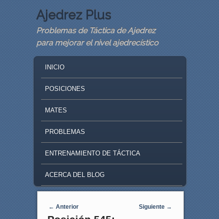
Ajedrez Plus
Problemas de Táctica de Ajedrez
para mejorar el nivel ajedrecístico
MAIN MENU
SKIP TO PRIMARY CONTENT
SKIP TO SECONDARY CONTENT
INICIO
POSICIONES
MATES
PROBLEMAS
ENTRENAMIENTO DE TÁCTICA
ACERCA DEL BLOG
Navegaci�n de entradas
←
Anterior
Siguiente
→