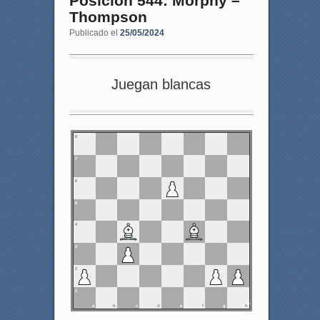
Posición 544: Morphy –
Thompson
Publicado el
25/05/2024
Juegan blancas
8
7
6
5
4
3
2
1
a
b
c
d
e
f
g
h