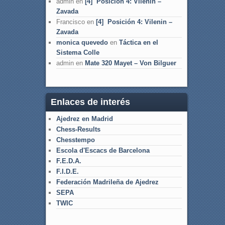
admin
en
[4] Posición 4: Vilenin –
Zavada
Francisco
en
[4] Posición 4: Vilenin –
Zavada
monica quevedo
en
Táctica en el
Sistema Colle
admin
en
Mate 320 Mayet – Von Bilguer
Enlaces de interés
Ajedrez en Madrid
Chess-Results
Chesstempo
Escola d'Escacs de Barcelona
F.E.D.A.
F.I.D.E.
Federación Madrileña de Ajedrez
SEPA
TWIC