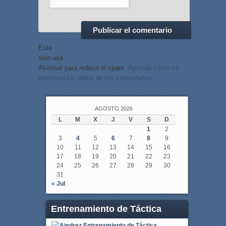
Este
sitio usa
Akismet para reducir el spam.
Aprende cómo se
procesan los datos de tus comentarios.
AGOSTO 2026
L
M
X
J
V
S
D
1
2
3
4
5
6
7
8
9
10
11
12
13
14
15
16
17
18
19
20
21
22
23
24
25
26
27
28
29
30
31
« Jul
Entrenamiento de Táctica