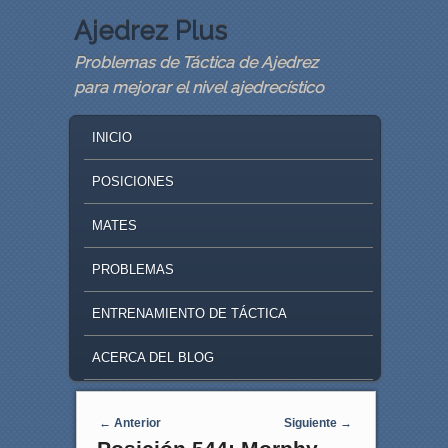
Ajedrez Plus
Problemas de Táctica de Ajedrez
para mejorar el nivel ajedrecístico
MAIN MENU
SKIP TO PRIMARY CONTENT
SKIP TO SECONDARY CONTENT
INICIO
POSICIONES
MATES
PROBLEMAS
ENTRENAMIENTO DE TÁCTICA
ACERCA DEL BLOG
Navegaci�n de entradas
←
Anterior
Siguiente
→