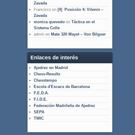
Zavada
Francisco
en
[4] Posición 4: Vilenin –
Zavada
monica quevedo
en
Táctica en el
Sistema Colle
admin
en
Mate 320 Mayet – Von Bilguer
Enlaces de interés
Ajedrez en Madrid
Chess-Results
Chesstempo
Escola d'Escacs de Barcelona
F.E.D.A.
F.I.D.E.
Federación Madrileña de Ajedrez
SEPA
TWIC