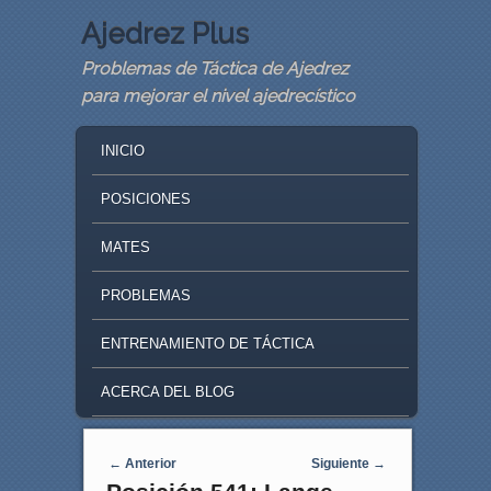
Ajedrez Plus
Problemas de Táctica de Ajedrez
para mejorar el nivel ajedrecístico
MAIN MENU
SKIP TO PRIMARY CONTENT
SKIP TO SECONDARY CONTENT
INICIO
POSICIONES
MATES
PROBLEMAS
ENTRENAMIENTO DE TÁCTICA
ACERCA DEL BLOG
Navegaci�n de entradas
←
Anterior
Siguiente
→