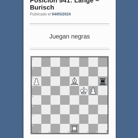
Posición 541: Lange –
Burisch
Publicado el
04/05/2024
Juegan negras
1
2
3
4
5
6
7
8
h
g
f
e
d
c
b
a