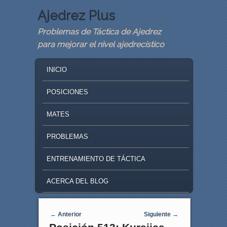
Ajedrez Plus
Problemas de Táctica de Ajedrez
para mejorar el nivel ajedrecístico
MAIN MENU
SKIP TO PRIMARY CONTENT
SKIP TO SECONDARY CONTENT
INICIO
POSICIONES
MATES
PROBLEMAS
ENTRENAMIENTO DE TÁCTICA
ACERCA DEL BLOG
Navegaci�n de entradas
←
Anterior
Siguiente
→