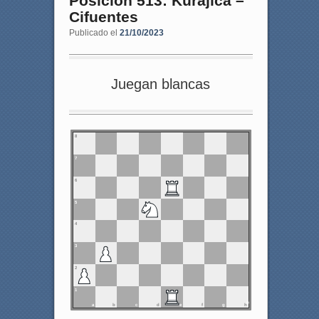
Posición 513: Kurajica –
Cifuentes
Publicado el
21/10/2023
Juegan blancas
8
7
6
5
4
3
2
1
a
b
c
d
e
f
g
h