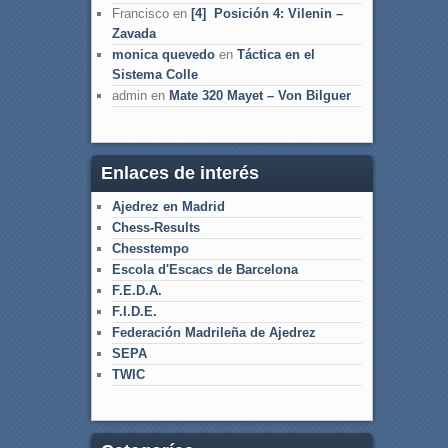
Francisco
en
[4] Posición 4: Vilenin –
Zavada
monica quevedo
en
Táctica en el
Sistema Colle
admin
en
Mate 320 Mayet – Von Bilguer
Enlaces de interés
Ajedrez en Madrid
Chess-Results
Chesstempo
Escola d'Escacs de Barcelona
F.E.D.A.
F.I.D.E.
Federación Madrileña de Ajedrez
SEPA
TWIC