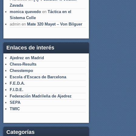
Zavada
monica quevedo
en
Táctica en el
Sistema Colle
admin
en
Mate 320 Mayet – Von Bilguer
Enlaces de interés
Ajedrez en Madrid
Chess-Results
Chesstempo
Escola d'Escacs de Barcelona
F.E.D.A.
F.I.D.E.
Federación Madrileña de Ajedrez
SEPA
TWIC
Categorías