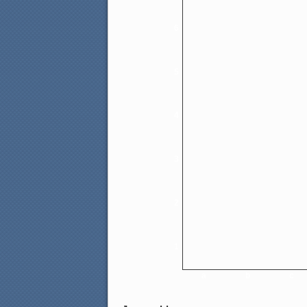
6
5
4
3
2
1
a
b
c