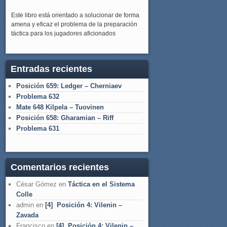
Este libro está orientado a solucionar de forma
amena y eficaz el problema de la preparación
táctica para los jugadores aficionados
Entradas recientes
Posición 659: Ledger – Cherniaev
Problema 632
Mate 648 Kilpela – Tuovinen
Posición 658: Gharamian – Riff
Problema 631
Comentarios recientes
César Gómez
en
Táctica en el Sistema
Colle
admin
en
[4] Posición 4: Vilenin –
Zavada
Francisco
en
[4] Posición 4: Vilenin –