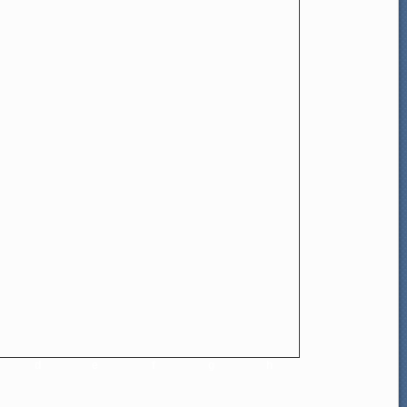
d
e
f
g
h