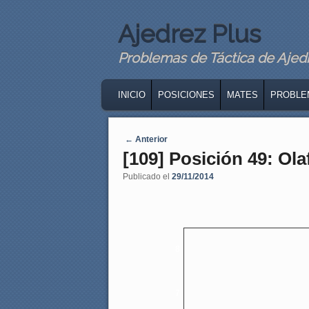
Ajedrez Plus
Problemas de Táctica de Ajedre
MAIN MENU
SKIP TO PRIMARY CONTENT
SKIP TO SECONDARY CONTENT
INICIO
POSICIONES
MATES
PROBLE
Navegaci�n de entradas
←
Anterior
[109] Posición 49: Ol
Publicado el
29/11/2014
8
7