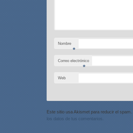
Nombre
*
Correo electrónico
*
Web
Este sitio usa Akismet para reducir el spam.
los datos de tus comentarios.